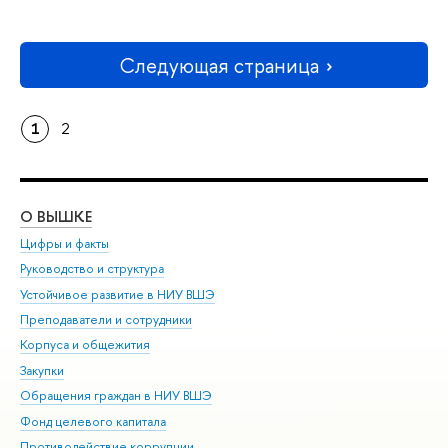
Следующая страница
1
2
О ВЫШКЕ
ОБ
Цифры и факты
Ли
Руководство и структура
Дов
Устойчивое развитие в НИУ ВШЭ
Ол
Преподаватели и сотрудники
При
Корпуса и общежития
Вы
Закупки
При
Обращения граждан в НИУ ВШЭ
Ас
Фонд целевого капитала
До
Противодействие коррупции
Цен