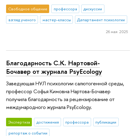
Свободное общение
профессора
дискуссии
взгляд ученого
мастер-классы
Департамент психологии
26 мая 2025
Благодарность С.К. Нартовой-
Бочавер от журнала PsyEcology
Заведующая НУЛ психологии салютогенной среды,
профессор Софья Кимовна Нартова-Бочавер
получила благодарность за рецензирование от
международного журнала PsyEcology.
Экспертиза
достижения
профессора
публикации
репортаж о событии