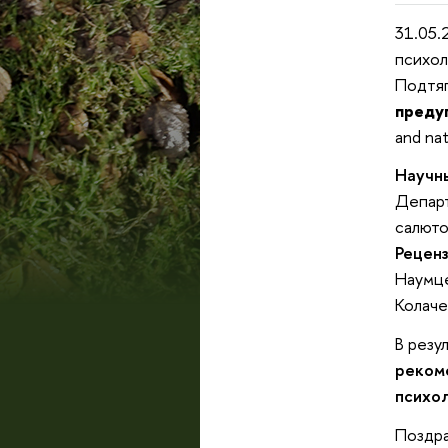
31.05.
психол
Подтяг
преду
and nat
Научн
Департ
салюто
Реценз
Наумце
Колаче
В резу
реком
психо
Поздра