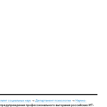
льтет социальных наук
→
Департамент психологии
→
Научно-
р предупреждения профессионального выгорания российских ИТ-