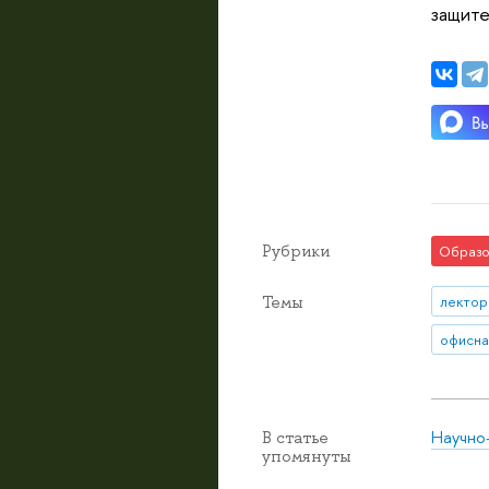
защите
Рубрики
Образо
Темы
лектор
офисна
Научно
В статье
упомянуты