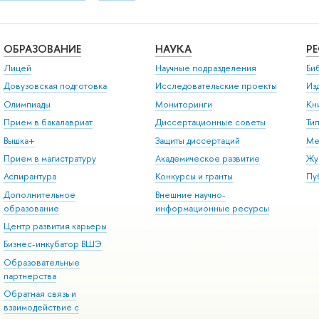
ОБРАЗОВАНИЕ
НАУКА
Р
Лицей
Научные подразделения
Би
Довузовская подготовка
Исследовательские проекты
Из
Олимпиады
Мониторинги
Кн
Прием в бакалавриат
Диссертационные советы
Ти
Вышка+
Защиты диссертаций
Ме
Прием в магистратуру
Академическое развитие
Жу
Аспирантура
Конкурсы и гранты
Пу
Дополнительное
Внешние научно-
образование
информационные ресурсы
Центр развития карьеры
Бизнес-инкубатор ВШЭ
Образовательные
партнерства
Обратная связь и
взаимодействие с