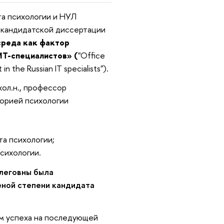
а психологии и НУЛ
 кандидатской диссертации
среда как фактор
ИТ-специалистов» (
"Office
n the Russian IT specialists").
ол.н., профессор
орией психологии
та психологии;
сихологии.
леговны была
еной степени кандидата
м успеха на последующей