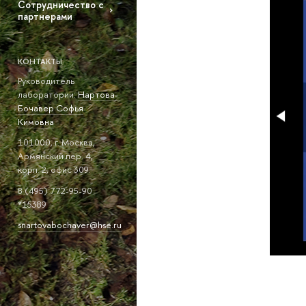
Сотрудничество с
партнерами
КОНТАКТЫ
Руководитель
лаборатории:
Нартова-
Бочавер Софья
Кимовна
101000, г. Москва,
Армянский пер. 4,
корп. 2, офис 309.
8 (495) 772-95-90
*15389
snartovabochaver@hse.ru