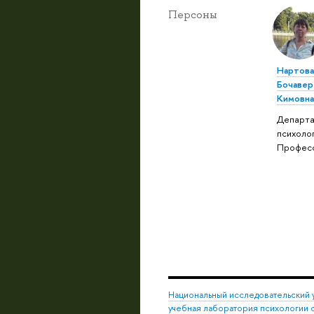
Персоны
Нартова
Бочавер
Кимовн
Департ
психолог
Профес
Национальный исследовательский 
учебная лаборатория психологии 