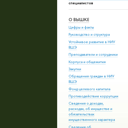
специалистов
О ВЫШКЕ
Цифры и факты
Руководство и структура
Устойчивое развитие в НИУ
ВШЭ
Преподаватели и сотрудники
Корпуса и общежития
Закупки
Обращения граждан в НИУ
ВШЭ
Фонд целевого капитала
Противодействие коррупции
Сведения о доходах,
расходах, об имуществе и
обязательствах
имущественного характера
Сведения об