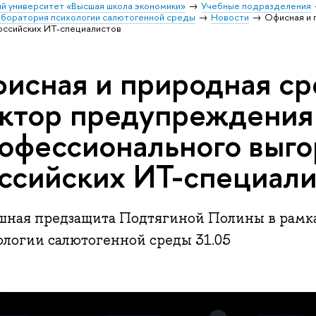
й университет «Высшая школа экономики»
Учебные подразделения
аборатория психологии салютогенной среды
Новости
Офисная и 
оссийских ИТ-специалистов
исная и природная ср
ктор предупреждения
офессионального выго
ссийских ИТ-специали
шная предзащита Подтягиной Полины в рамк
ологии салютогенной среды 31.05