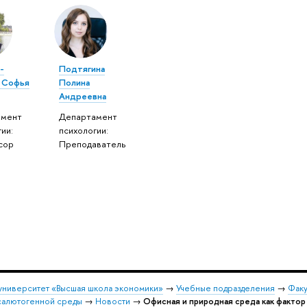
-
Подтягина
 Софья
Полина
а
Андреевна
амент
Департамент
ии:
психологии:
сор
Преподаватель
университет «Высшая школа экономики»
→
Учебные подразделения
→
Факу
салютогенной среды
→
Новости
→
Офисная и природная среда как факто