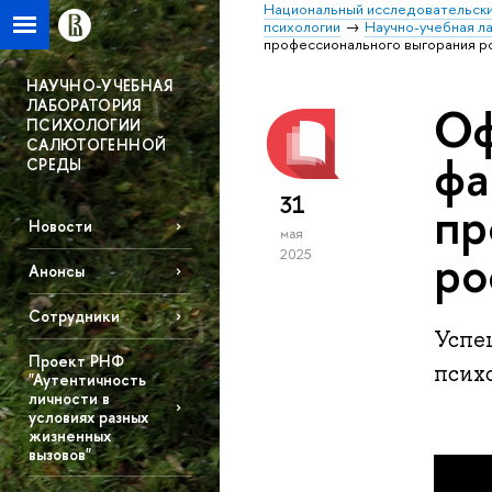
Национальный исследовательски
психологии
Научно-учебная л
профессионального выгорания р
НАУЧНО-УЧЕБНАЯ
ЛАБОРАТОРИЯ
Оф
ПСИХОЛОГИИ
САЛЮТОГЕННОЙ
фа
СРЕДЫ
31
пр
Новости
мая
ро
2025
Анонсы
Сотрудники
Успе
Проект РНФ
псих
"Аутентичность
личности в
условиях разных
жизненных
вызовов"