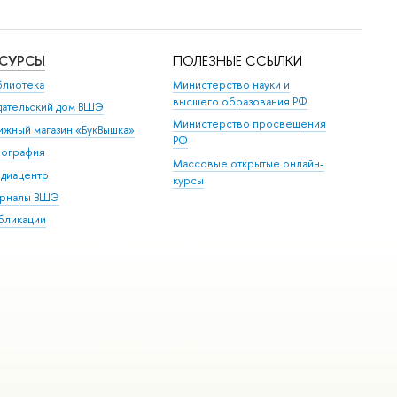
ЕСУРСЫ
ПОЛЕЗНЫЕ ССЫЛКИ
блиотека
Министерство науки и
высшего образования РФ
дательский дом ВШЭ
Министерство просвещения
ижный магазин «БукВышка»
РФ
пография
Массовые открытые онлайн-
диацентр
курсы
рналы ВШЭ
бликации