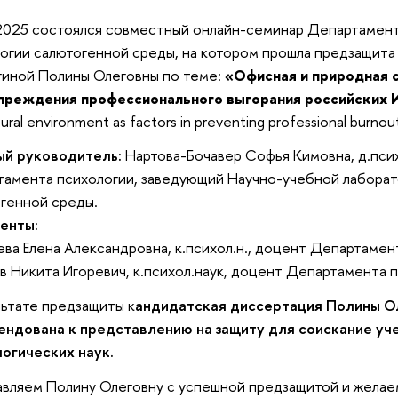
2025 состоялся совместный онлайн-семинар Департамент
огии салютогенной среды, на котором прошла предзащита
иной Полины Олеговны по теме:
«Офисная и природная 
преждения профессионального выгорания российских 
ural environment as factors in preventing professional burnout i
ый руководитель:
Нартова-Бочавер Софья Кимовна, д.псих
амента психологии, заведующий Научно-учебной лаборат
генной среды.
енты:
ва Елена Александровна, к.психол.н., доцент Департамен
в Никита Игоревич, к.психол.наук, доцент Департамента п
льтате
предзащиты к
андидатская диссертация
Полины О
ендована к представлению на защиту для
соискание уч
логических наук
.
вляем Полину Олеговну с успешной предзащитой и желае