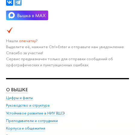
Нашли
опечатку
?
Выделите её, нажмите Ctrl+Enter и отправьте нам уведомление.
Спасибо за участие!
Сервис предназначен только для отправки сообщений об
орфографических и пунктуационных ошибках.
О ВЫШКЕ
ОБ
Цифры и факты
Ли
Руководство и структура
Дов
Устойчивое развитие в НИУ ВШЭ
Ол
Преподаватели и сотрудники
При
Корпуса и общежития
Вы