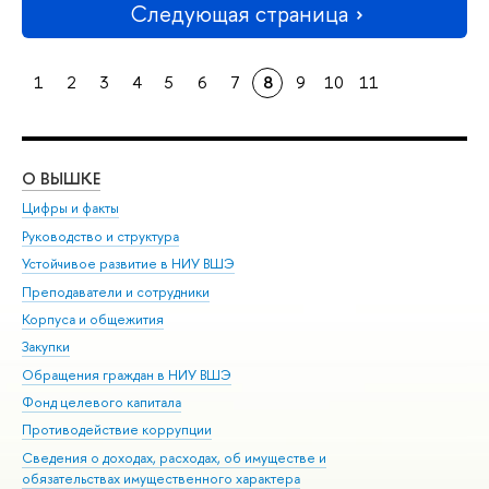
Следующая страница
1
2
3
4
5
6
7
8
9
10
11
О ВЫШКЕ
ОБ
Цифры и факты
Ли
Руководство и структура
Дов
Устойчивое развитие в НИУ ВШЭ
Ол
Преподаватели и сотрудники
При
Корпуса и общежития
Вы
Закупки
При
Обращения граждан в НИУ ВШЭ
Ас
Фонд целевого капитала
До
Противодействие коррупции
Цен
Сведения о доходах, расходах, об имуществе и
Би
обязательствах имущественного характера
Об