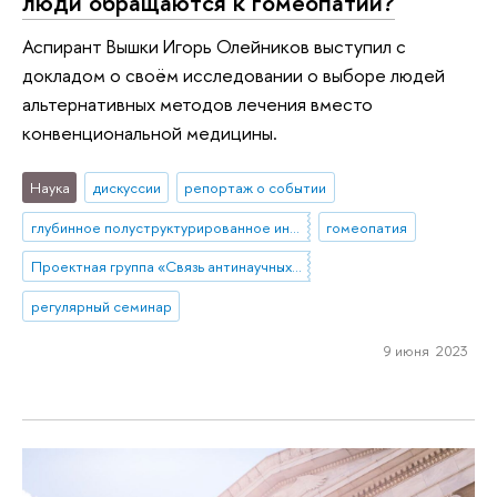
люди обращаются к гомеопатии?
Аспирант Вышки Игорь Олейников выступил с
докладом о своём исследовании о выборе людей
альтернативных методов лечения вместо
конвенциональной медицины.
Наука
дискуссии
репортаж о событии
глубинное полуструктурированное интервью
гомеопатия
Проектная группа «Связь антинаучных и конспирологических верований с благополучием и заботой о здоровье у россиян»
регулярный семинар
9 июня 2023