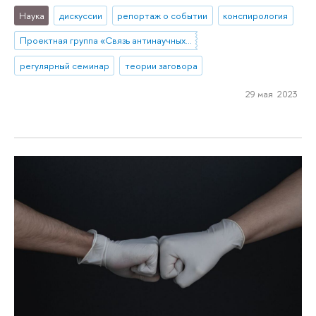
Наука
дискуссии
репортаж о событии
конспирология
Проектная группа «Связь антинаучных и конспирологических верований с благополучием и заботой о здоровье у россиян»
регулярный семинар
теории заговора
29 мая 2023