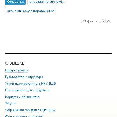
Общество
оправдание системы
экономическое неравенство
21 февраля 2022
О ВЫШКЕ
ОБ
Цифры и факты
Ли
Руководство и структура
Дов
Устойчивое развитие в НИУ ВШЭ
Ол
Преподаватели и сотрудники
При
Корпуса и общежития
Вы
Закупки
При
Обращения граждан в НИУ ВШЭ
Ас
Фонд целевого капитала
До