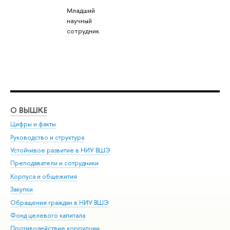
Младший
научный
сотрудник
О ВЫШКЕ
ОБ
Цифры и факты
Ли
Руководство и структура
Дов
Устойчивое развитие в НИУ ВШЭ
Ол
Преподаватели и сотрудники
При
Корпуса и общежития
Вы
Закупки
При
Обращения граждан в НИУ ВШЭ
Ас
Фонд целевого капитала
До
Противодействие коррупции
Цен