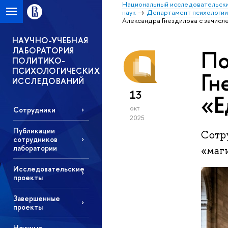
Национальный исследовательски
наук
Департамент психологи
Александра Гнездилова с зачисл
НАУЧНО-УЧЕБНАЯ
ЛАБОРАТОРИЯ
По
ПОЛИТИКО-
ПСИХОЛОГИЧЕСКИХ
Гн
ИССЛЕДОВАНИЙ
13
«Е
окт
Сотрудники
2025
Публикации
Сотр
сотрудников
лаборатории
«маг
Исследовательские
проекты
Завершенные
проекты
Научные