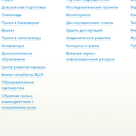
Довузовская подготовка
Исследовательские проекты
Из
Олимпиады
Мониторинги
Кн
Прием в бакалавриат
Диссертационные советы
Ти
Вышка+
Защиты диссертаций
Ме
Прием в магистратуру
Академическое развитие
Жу
Аспирантура
Конкурсы и гранты
Пу
Дополнительное
Внешние научно-
образование
информационные ресурсы
Центр развития карьеры
Бизнес-инкубатор ВШЭ
Образовательные
партнерства
Обратная связь и
взаимодействие с
получателями услуг