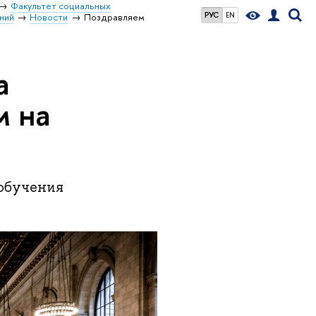
Факультет социальных
РУС
EN
ний
Новости
Поздравляем
а
м на
 обучения