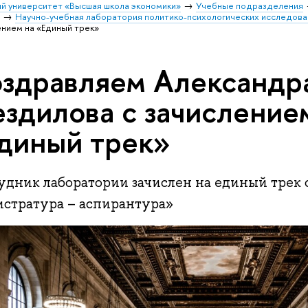
й университет «Высшая школа экономики»
Учебные подразделения
и
Научно-учебная лаборатория политико-психологических исследова
ением на «Единый трек»
здравляем Александр
ездилова с зачисление
диный трек»
удник лаборатории зачислен на единый трек
истратура – аспирантура»