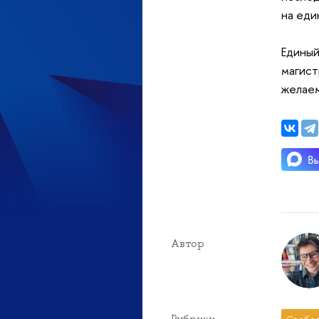
на еди
Единый
магист
желаем
Автор