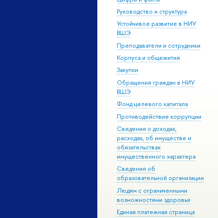
Руководство и структура
Устойчивое развитие в НИУ
ВШЭ
Преподаватели и сотрудники
Корпуса и общежития
Закупки
Обращения граждан в НИУ
ВШЭ
Фонд целевого капитала
Противодействие коррупции
Сведения о доходах,
расходах, об имуществе и
обязательствах
имущественного характера
Сведения об
образовательной организации
Людям с ограниченными
возможностями здоровья
Единая платежная страница