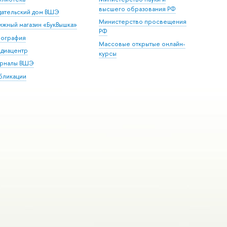
высшего образования РФ
дательский дом ВШЭ
Министерство просвещения
ижный магазин «БукВышка»
РФ
пография
Массовые открытые онлайн-
диацентр
курсы
рналы ВШЭ
бликации