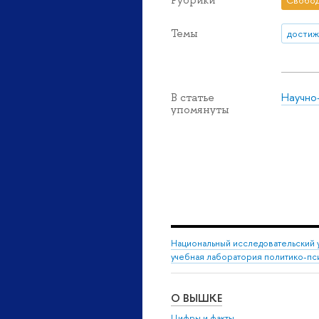
Рубрики
Свобод
Темы
достиж
Научно
В статье
упомянуты
Национальный исследовательский 
учебная лаборатория политико-пс
О ВЫШКЕ
Цифры и факты