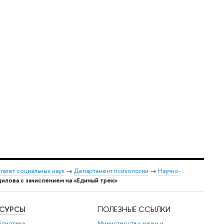
льтет социальных наук
→
Департамент психологии
→
Научно-
илова с зачислением на «Единый трек»
ЕСУРСЫ
ПОЛЕЗНЫЕ ССЫЛКИ
блиотека
Министерство науки и