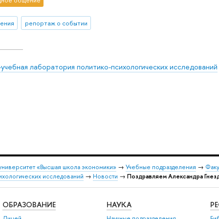
ное общение
ения
репортаж о событии
-учебная лаборатория политико-психологических исследований
университет «Высшая школа экономики»
→
Учебные подразделения
→
Факу
ихологических исследований
→
Новости
→
Поздравляем Александра Гнезд
ОБРАЗОВАНИЕ
НАУКА
Р
Лицей
Научные подразделения
Би