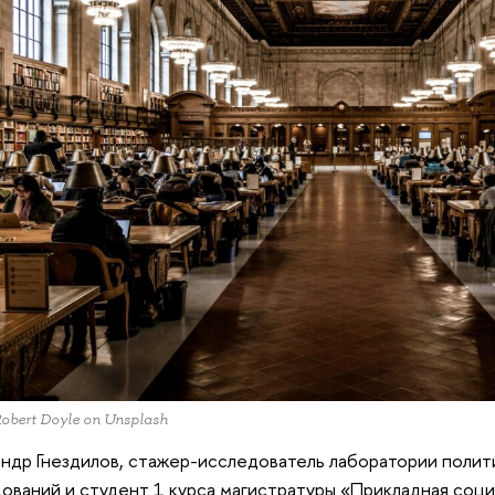
Robert Doyle on Unsplash
ндр Гнездилов, стажер-исследователь лаборатории полит
ований и студент 1 курса магистратуры «Прикладная соци