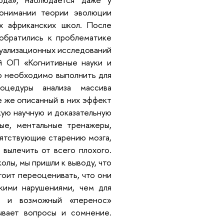
понимании теории эволюции
х африканских школ. После
обратились к проблематике
зуализационных исследований
й ОП «Когнитивные науки и
что необходимо выполнить для
оцедуры анализа массива
е же описанный в них эффект
кую научную и доказательную
ые, ментальные тренажеры,
пятствующие старению мозга,
вылечить от всего плохого.
лы, мы пришли к выводу, что
тоит переоценивать, что они
кими нарушениями, чем для
й, и возможный «перенос»
ывает вопросы и сомнение.