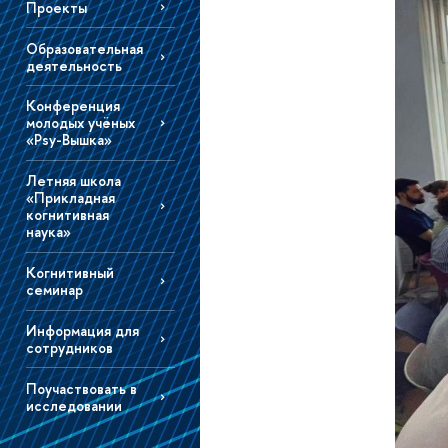
Проекты
Образовательная
деятельность
Конференция
молодых учёных
«Psy-Вышка»
Летняя школа
«Прикладная
когнитивная
наука»
Когнитивный
семинар
Информация для
сотрудников
Поучаствовать в
исследовании