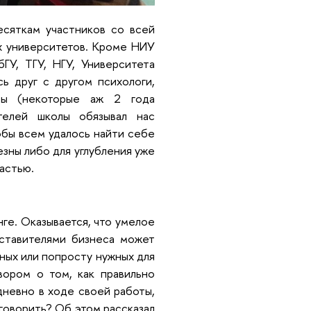
есяткам участников со всей
х университетов. Кроме НИУ
У, ТГУ, НГУ, Университета
ь друг с другом психологи,
авры (некоторые аж 2 года
ателей школы обязывал нас
обы всем удалось найти себе
езны либо для углубления уже
астью.
нге. Оказывается, что умелое
дставителями бизнеса может
ных или попросту нужных для
вором о том, как правильно
невно в ходе своей работы,
 говорить? Об этом рассказал