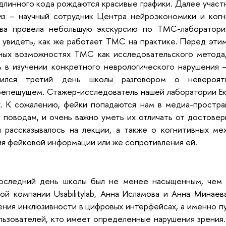
 длинного кода рождаются красивые графики. Далее учас
из – научный сотрудник Центра нейроэкономики и когн
ова провела небольшую экскурсию по ТМС-лаборатори
 увидеть, как же работает ТМС на практике. Перед этим 
ных возможностях ТМС как исследовательского метода,
 в изучении конкретного неврологического нарушения 
шился третий день школы разговором о невероятн
епещущем. Стажер-исследователь нашей лаборатории Ека
х. К сожалению, фейки попадаются нам в медиа-простр
 поводам, и очень важно уметь их отличать от достове
 рассказывалось на лекции, а также о когнитивных ме
я фейковой информации или же сопротивления ей.
оследний день школы был не менее насыщенным, чем 
ой компании Usabilitylab, Анна Исламова и Анна Минае
ния инклюзивности в цифровых интерфейсах, а именно п
льзователей, кто имеет определенные нарушения зрения.