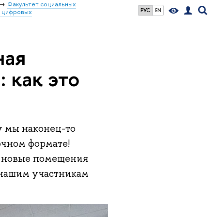
Факультет социальных
РУС
EN
я цифровых
ная
 как это
у мы наконец-то
чном формате!
е новые помещения
 нашим участникам