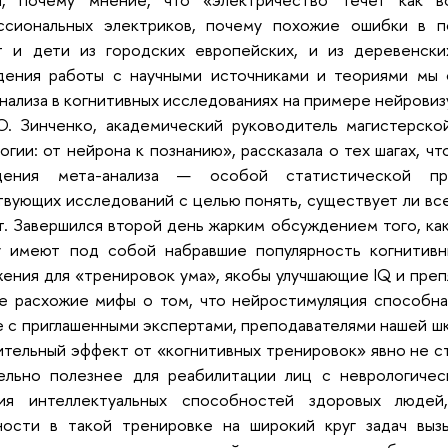
ссиональных электриков, почему похожие ошибки в 
т и дети из городских европейских, и из деревенски
дения работы с научными источниками и теориями мы 
нализа в когнитивных исследованиях на примере нейрови
О. Зинченко, академический руководитель магистерско
огии: от нейрона к познанию», рассказала о тех шагах, 
дения мета-анализа — особой статистической пр
вующих исследований с целью понять, существует ли вс
т. Завершился второй день жарким обсуждением того, ка
у имеют под собой набравшие популярность когнитивн
ения для «тренировок ума», якобы улучшающие IQ и пре
е расхожие мифы о том, что нейростимуляция способна 
 с приглашенными экспертами, преподавателями нашей шко
тельный эффект от «когнитивных тренировок» явно не с
тельно полезнее для реабилитации лиц с неврологичес
тия интеллектуальных способностей здоровых люде
ности в такой тренировке на широкий круг задач выз