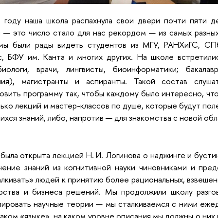
 году наша школа распахнула свои двери почти пяти д
 — это число стало для нас рекордом — из самых разны
мы были рады видеть студентов из МГУ, РАНХиГС, СПбГ
, БФУ им. Канта и многих других. На школе встретилис
биологи, врачи, лингвисты, биоинформатики; бакал
ния), магистранты и аспиранты. Такой состав слуш
овить программу так, чтобы каждому было интересно, чт
ько лекций и мастер-классов по душе, которые будут пол
хся знаний, либо, напротив — для знакомства с новой обл
была открыта лекцией Н. И. Логинова о наджинге и бусти
нение знаний из когнитивной науки чиновниками и пре
лкивать» людей к принятию более рациональных, взвешен
арства и бизнеса решений. Мы продолжили школу разго
ировать научные теории — мы сталкиваемся с ними ежед
каком «языке», на каком уровне описания мы должны о них