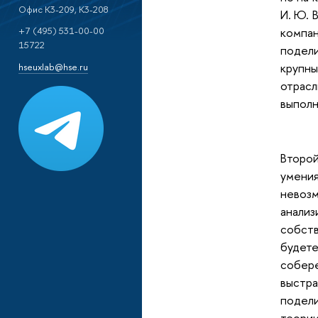
Офис K3-209, К3-208
И. Ю. 
компан
+7 (495) 531-00-00
15722
подел
крупны
hseuxlab@hse.ru
отрас
выполн
Второ
умения
невозм
анали
собств
будете
собере
выстра
подел
теори