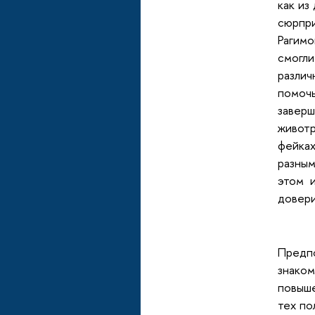
как из
сюрпр
Рагим
смогли
различ
помочь
завер
животр
фейка
разным
этом и
довери
Предп
знаком
повыше
тех по