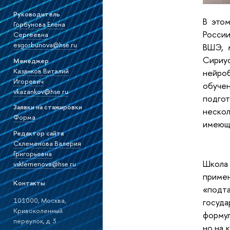
Руководитель
В этом
Горбунова Елена
России
Сергеевна
esgorbunova@hse.ru
ВШЭ, 
Сириус
Менеджер
Казанков Виталий
нейро
Игоревич
обуче
vkazankov@hse.ru
подгот
Заявки на стажировки
нескол
Форма
имеющи
Редактор сайта
Склеменова Валерия
Григорьевна
Школа 
vsklemenova@hse.ru
приме
Контакты
«подта
101000, Москва,
госуд
Кривоколенный
формул
переулок, д. 3
но на 