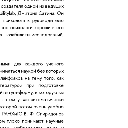
 создателя одной из ведущих
ilitylab, Дмитрия Сатина. Он
 психолога к руководителю
нно психологи хороши в его
 юзабилити-исследований,
ными для каждого ученого
аниматься наукой без которых
айфхаков на тему того, как
тературой при подготовке
те гугл-форму, в которую вы
 затем у вас автоматически
 которой потом очень удобно
ии РАНХиГС В. Ф. Спиридонов
ом плохо понимают научные
ода», наблюдается даже у