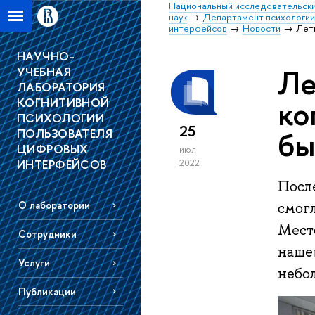
Национальный исследовательски
наук
Департамент психологи
интерфейсов
Новости
Летн
НАУЧНО-
Ле
УЧЕБНАЯ
ЛАБОРАТОРИЯ
ко
КОГНИТИВНОЙ
ПСИХОЛОГИИ
25
бы
ПОЛЬЗОВАТЕЛЯ
ЦИФРОВЫХ
июл
ИНТЕРФЕЙСОВ
2022
Посл
О лаборатории
смог
Мест
Сотрудники
наше
Услуги
небо
Публикации