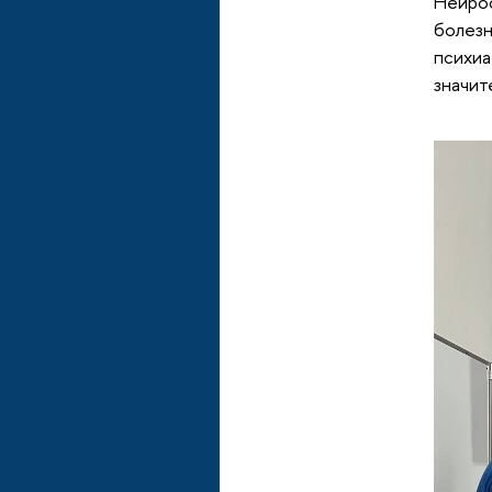
Нейро
болез
психи
значит