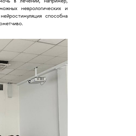
мочь в лечении, например,
можных неврологических и
 нейростимуляция способна
рометчиво.