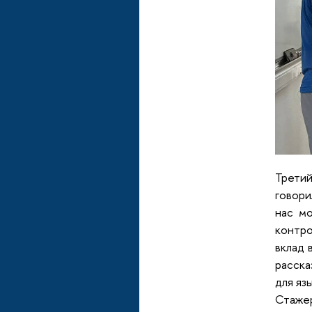
Третий
говори
нас мо
контро
вклад 
расска
для яз
Стаже