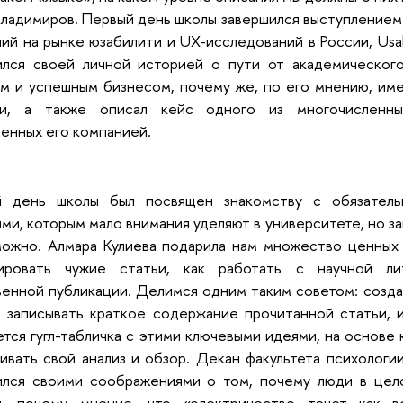
Владимиров. Первый день школы завершился выступлением
ий на рынке юзабилити и UX-исследований в России, Usab
ился своей личной историей о пути от академического
м и успешным бизнесом, почему же, по его мнению, име
ли, а также описал кейс одного из многочисленных
енных его компанией.
й день школы был посвящен знакомству с обязатель
ми, которым мало внимания уделяют в университете, но з
ожно. Алмара Кулиева подарила нам множество ценных л
зировать чужие статьи, как работать с научной ли
енной публикации. Делимся одним таким советом: создай
 записывать краткое содержание прочитанной статьи, и
тся гугл-табличка с этими ключевыми идеями, на основе
ивать свой анализ и обзор. Декан факультета психолог
ился своими соображениями о том, почему люди в цел
и, почему мнение, что «электричество течет как в