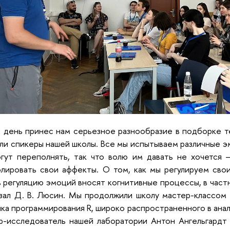
 день принес нам серьезное разнообразие в подборке т
ли спикеры нашей школы. Все мы испытываем различные эм
гут переполнять, так что волю им давать не хочется 
лировать свои аффекты. О том, как мы регулируем свои
в регуляцию эмоций вносят когнитивные процессы, в част
зал Д. В. Люсин. Мы продолжили школу мастер-классом 
ыка программирования R, широко распространенного в ана
р-исследователь нашей лаборатории Антон Ангельгардт