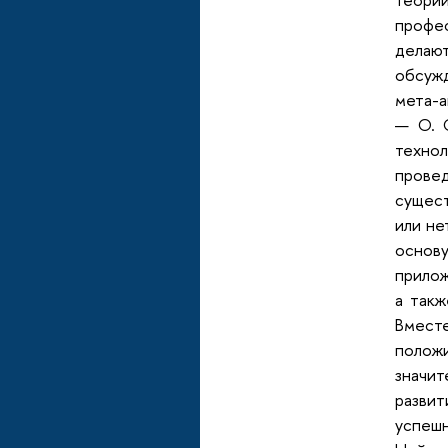
профе
делаю
обсуж
мета-а
— О. 
технол
прове
сущест
или не
основ
прилож
а такж
Вместе
положи
значи
разви
успеш