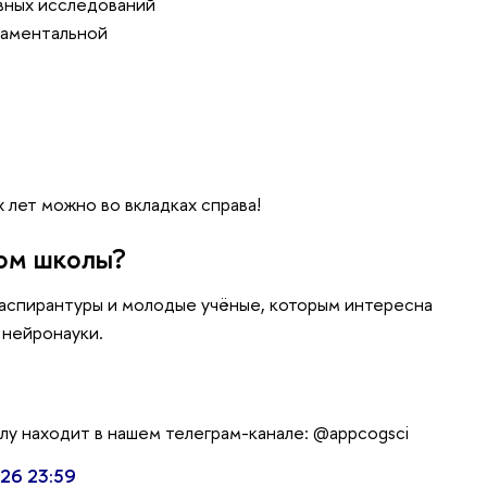
вных исследований
ндаментальной
 лет можно во вкладках справа!
ком школы?
 аспирантуры и молодые учёные, которым интересна
 нейронауки.
лу находит в нашем телеграм-канале: @appcogsci
026 23:59