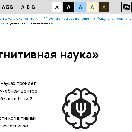
АБВ
АБВ
А
А
А
А
А
ая школа экономики»
Учебные подразделения
Факультет социал
икладная когнитивная наука»
гнитивная наука
 наука» пройдет
в учебном центре
й части Новой
сти когнитивных
т участникам