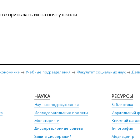
ете присылать их на почту школы
экономики»
→
Учебные подразделения
→
Факультет социальных наук
→
Депа
НАУКА
РЕСУРСЫ
Научные подразделения
Библиотека
ка
Исследовательские проекты
Издательский 
Мониторинги
Книжный магаз
Диссертационные советы
Типография
Защиты диссертаций
Медиацентр