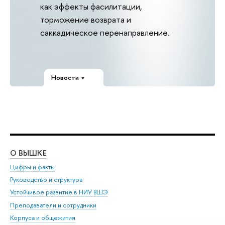
как эффекты фасилитации,
торможение возврата и
саккадическое перенаправление.
Новости
О ВЫШКЕ
ОБ
Цифры и факты
Ли
Руководство и структура
Дов
Устойчивое развитие в НИУ ВШЭ
Ол
Преподаватели и сотрудники
При
Корпуса и общежития
Вы