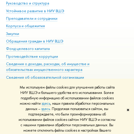
Руководство и структура
Дов
Устойчивое развитие в НИУ ВШЭ
Ол
Преподаватели и сотрудники
При
Корпуса и общежития
Вы
Закупки
При
Обращения граждан в НИУ ВШЭ
Ас
Фонд целевого капитала
До
Противодействие коррупции
Цен
Сведения о доходах, расходах, об имуществе и
Би
обязательствах имущественного характера
Об
Сведения об образовательной организации
Обр
Людям с ограниченными возможностями здоровья
Мы используем файлы cookies для улучшения работы сайта
Единая платежная страница
НИУ ВШЭ и большего удобства его использования. Более
подробную информацию об использовании файлов cookies
Работа в Вышке
можно найти
здесь
, наши правила обработки персональных
данных –
здесь
. Продолжая пользоваться сайтом, вы
✖
Редактору
подтверждаете, что были проинформированы об
© НИУ ВШЭ 1993–2026
Адреса и контакты
Условия использования
использовании файлов cookies сайтом НИУ ВШЭ и согласны
с нашими правилами обработки персональных данных. Вы
материалов
Политика конфиденциальности
Карта сайта
можете отключить файлы cookies в настройках Вашего
Шрифты HSE Sans и HSE Slab разработаны в
Школе дизайна НИУ ВШЭ