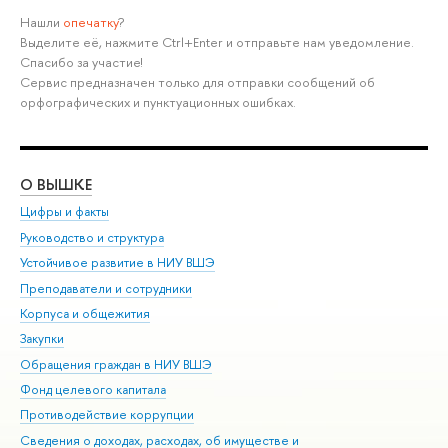
Нашли
опечатку
?
Выделите её, нажмите Ctrl+Enter и отправьте нам уведомление.
Спасибо за участие!
Сервис предназначен только для отправки сообщений об
орфографических и пунктуационных ошибках.
О ВЫШКЕ
ОБ
Цифры и факты
Ли
Руководство и структура
Дов
Устойчивое развитие в НИУ ВШЭ
Ол
Преподаватели и сотрудники
При
Корпуса и общежития
Вы
Закупки
При
Обращения граждан в НИУ ВШЭ
Ас
Фонд целевого капитала
До
Противодействие коррупции
Цен
Сведения о доходах, расходах, об имуществе и
Би