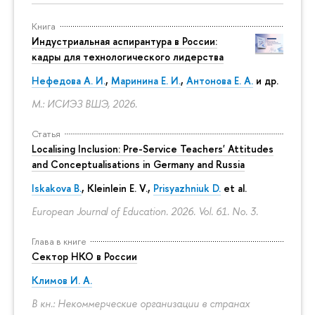
Книга
Индустриальная аспирантура в России:
кадры для технологического лидерства
Нефедова А. И.
,
Маринина Е. И.
,
Антонова Е. А.
и др.
М.: ИСИЭЗ ВШЭ, 2026.
Статья
Localising Inclusion: Pre-Service Teachers' Attitudes
and Conceptualisations in Germany and Russia
Iskakova B.
, Kleinlein E. V.,
Prisyazhniuk D.
et al.
European Journal of Education. 2026. Vol. 61. No. 3.
Глава в книге
Сектор НКО в России
Климов И. А.
В кн.: Некоммерческие организации в странах