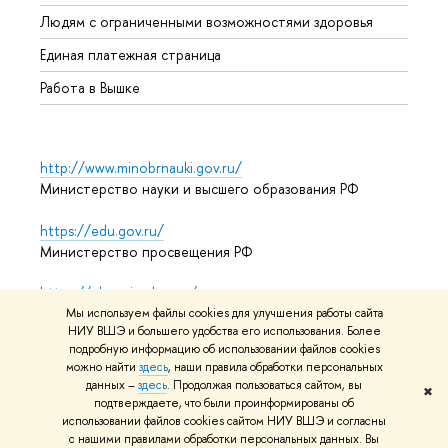
Обрат
Людям с ограниченными возможностями здоровья
Единая платежная страница
Работа в Вышке
http://www.minobrnauki.gov.ru/
Министерство науки и высшего образования РФ
https://edu.gov.ru/
Министерство просвещения РФ
https://elearning.hse.ru/mooc
Массовые открытые онлайн-курсы
Мы используем файлы cookies для улучшения работы сайта
НИУ ВШЭ и большего удобства его использования. Более
подробную информацию об использовании файлов cookies
можно найти
здесь
, наши правила обработки персональных
данных –
здесь
. Продолжая пользоваться сайтом, вы
© НИУ ВШЭ 1993–2026
Адреса и контакты
Условия
✖
подтверждаете, что были проинформированы об
использования материалов
Политика конфиденциальности
использовании файлов cookies сайтом НИУ ВШЭ и согласны
Карта сайта
с нашими правилами обработки персональных данных. Вы