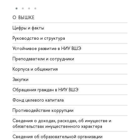
О ВЫШКЕ
ОБР
Цифры и факты
Лице
Руководство и структура
Довуз
Устойчивое развитие в НИУ ВШЭ
Олим
Преподаватели и сотрудники
Прием
Корпуса и общежития
Вышк
Закупки
Прием
Обращения граждан в НИУ ВШЭ
Аспир
Фонд целевого капитала
Допол
Противодействие коррупции
Центр
Сведения о доходах, расходах, об имуществе и
Бизне
обязательствах имущественного характера
Образ
Сведения об образовательной организации