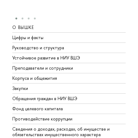
О ВЫШКЕ
ОБР
Цифры и факты
Лице
Руководство и структура
Довуз
Устойчивое развитие в НИУ ВШЭ
Олим
Преподаватели и сотрудники
Прием
Корпуса и общежития
Вышк
Закупки
Прием
Обращения граждан в НИУ ВШЭ
Аспир
Фонд целевого капитала
Допол
Противодействие коррупции
Центр
Сведения о доходах, расходах, об имуществе и
Бизне
обязательствах имущественного характера