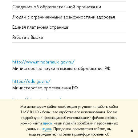
Образ
Сведения об образовательной организации
Обрат
Людям с ограниченными возможностями здоровья
Единая платежная страница
Работа в Вышке
http://www.minobrnauki.gov.ru/
Министерство науки и высшего образования РФ
https://edu.gov.ru/
Министерство просвещения РФ
https://elearning.hse.ru/mooc
Массовые открытые онлайн-курсы
Мы используем файлы cookies для улучшения работы сайта
НИУ ВШЭ и большего удобства его использования. Более
подробную информацию об использовании файлов cookies
можно найти
здесь
, наши правила обработки персональных
данных –
здесь
. Продолжая пользоваться сайтом, вы
© НИУ ВШЭ 1993–2026
Адреса и контакты
Условия
✖
подтверждаете, что были проинформированы об
использования материалов
Политика конфиденциальности