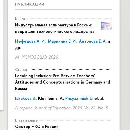
ПУБЛИКАЦИИ
Книга
Индустриальная аспирантура в России:
кадры для технологического лидерства
Нефедова А. И.
,
Маринина Е. И.
,
Антонова Е. А.
и
др.
М.: ИСИЭЗ ВШЭ, 2026.
Статья
Localising Inclusion: Pre-Service Teachers'
Attitudes and Conceptualisations in Germany and
Russia
Iskakova B.
, Kleinlein E. V.,
Prisyazhniuk D.
et al.
European Journal of Education. 2026. Vol. 61. No. 3.
Глава в книге
Сектор НКО в России