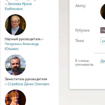
–
Зангиева Ирина
Автор
Казбековна
Рубрики
На
Научный руководитель
–
Темы
р
Чепуренко Александр
Юльевич
Де
В статье
упомянуты
Заместитель руководителя
–
Стребков Денис Олегович