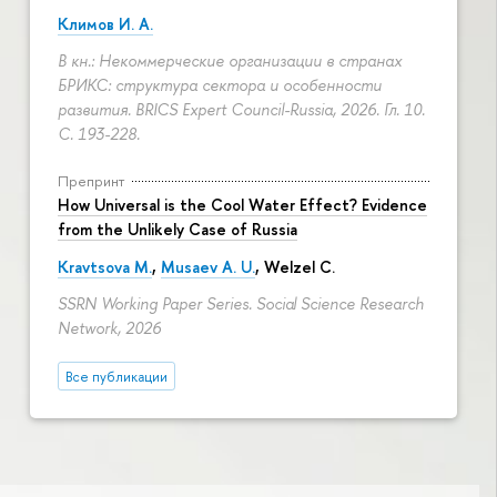
Климов И. А.
В кн.: Некоммерческие организации в странах
БРИКС: структура сектора и особенности
развития. BRICS Expert Council-Russia, 2026. Гл. 10.
С. 193-228.
Препринт
How Universal is the Cool Water Effect? Evidence
from the Unlikely Case of Russia
Kravtsova M.
,
Musaev A. U.
,
Welzel C.
SSRN Working Paper Series. Social Science Research
Network, 2026
Все публикации