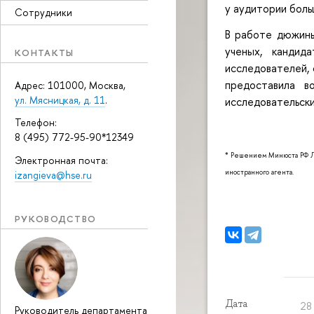
у аудитории боль
Сотрудники
В работе дюжины
ученых, кандид
КОНТАКТЫ
исследователей, 
предоставила в
Адрес: 101000, Москва,
ул. Мясницкая, д. 11
.
исследовательск
Телефон:
8 (495) 772-95-90*12349
* Решением Минюста РФ Л
Электронная почта:
иностранного агента.
izangieva@hse.ru
РУКОВОДСТВО
Дата
28 
Руководитель департамента