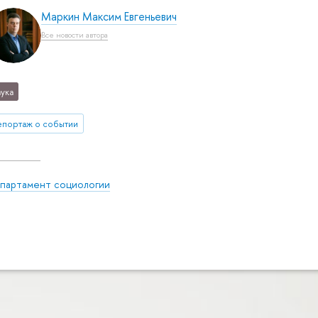
Маркин Максим Евгеньевич
Все новости автора
ука
епортаж о событии
партамент социологии