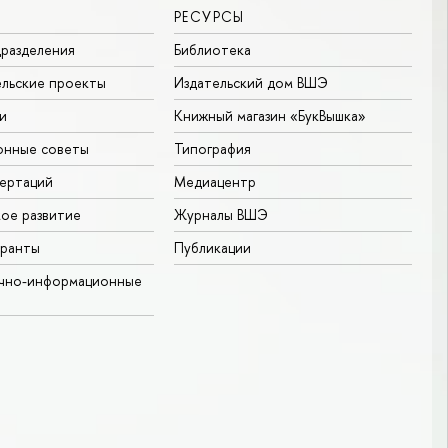
РЕСУРСЫ
разделения
Библиотека
льские проекты
Издательский дом ВШЭ
и
Книжный магазин «БукВышка»
онные советы
Типография
ертаций
Медиацентр
ое развитие
Журналы ВШЭ
гранты
Публикации
учно-информационные