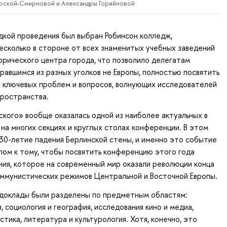
Ярской-Смирновой и Александры Горяйновой
дкой проведения был выбран Робинсон колледж,
сколько в стороне от всех знаменитых учебных заведений
рического центра города, что позволило делегатам
равшимся из разных уголков не Европы, полностью посвятить
 ключевых проблем и вопросов, волнующих исследователей
пространства.
кого» вообще оказалась одной из наиболее актуальных в
на многих секциях и круглых столах конференции. В этом
30-летие падения Берлинской стены, и именно это событие
ом к тому, чтобы посвятить конференцию этого года
ия, которое на современный мир оказали революции конца
коммунистических режимов Центральной и Восточной Европы.
 доклады были разделены по предметным областям:
, социология и география, исследования кино и медиа,
стика, литература и культурология. Хотя, конечно, это