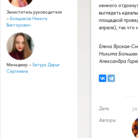
немного отдохнут
Заместитель руководителя
выглядеть идеаль
–
Большаков Никита
площадкой провед
Викторович
апреля), так что
Елена Ярская-См
Никита Большак
Александра Горя
Менеджер
–
Батура Дарья
Сергеевна
Дата
24
Авторы