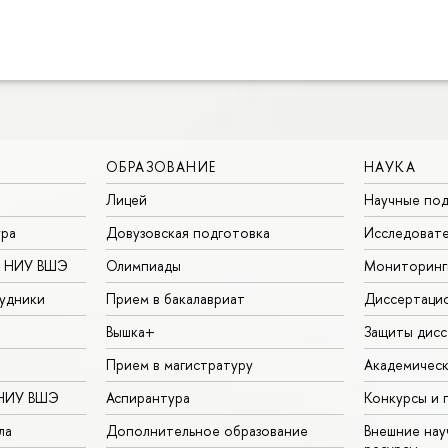
ОБРАЗОВАНИЕ
НАУКА
Лицей
Научные под
ура
Довузовская подготовка
Исследовате
в НИУ ВШЭ
Олимпиады
Мониторинг
удники
Прием в бакалавриат
Диссертаци
Вышка+
Защиты дисс
Прием в магистратуру
Академическ
 НИУ ВШЭ
Аспирантура
Конкурсы и 
ла
Дополнительное образование
Внешние на