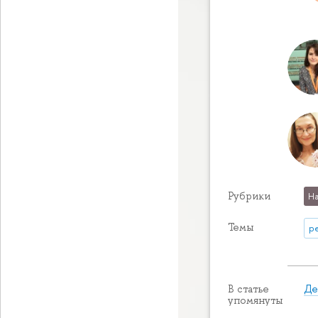
Рубрики
На
Темы
р
Де
В статье
упомянуты