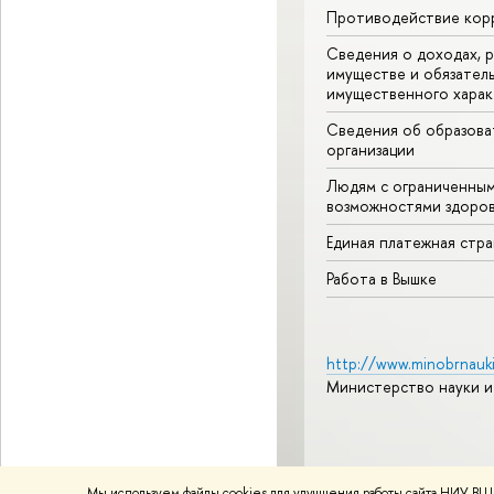
Противодействие кор
Сведения о доходах, р
имуществе и обязател
имущественного харак
Сведения об образова
организации
Людям с ограниченны
возможностями здоров
Единая платежная стр
Работа в Вышке
http://www.minobrnauki
Министерство науки и
© НИУ ВШЭ 1993–2026
А
Мы используем файлы cookies для улучшения работы сайта НИУ ВШЭ