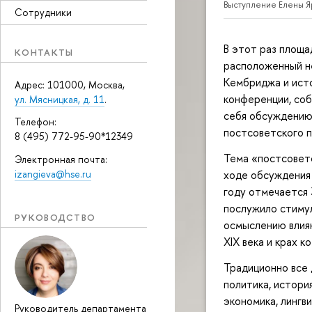
Выступление Елены 
Сотрудники
В этот раз площа
КОНТАКТЫ
расположенный не
Кембриджа и исто
Адрес: 101000, Москва,
конференции, соб
ул. Мясницкая, д. 11
.
себя обсуждению
Телефон:
постсоветского 
8 (495) 772-95-90*12349
Тема «постсоветс
Электронная почта:
izangieva@hse.ru
ходе обсуждения 
году отмечается 
послужило стимул
РУКОВОДСТВО
осмыслению влиян
XIX века и крах 
Традиционно все
политика, история
экономика, лингви
Руководитель департамента