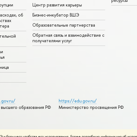
ресурсы
рупции
Центр развития карьеры
асходах, об
Бизнес-инкубатор ВШЭ
ьствах
Образовательные партнерства
тера
Обратная связь и взаимодействие с
тельной
получателями услуг
ми
ья
аница
.gov.ru/
https://edu.gov.ru/
 высшего образования РФ
Министерство просвещения РФ
дреса и контакты
Условия использования материалов
 и большего удобства его использования. Более подробную информацию об испол