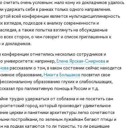
 считать очень условным: мало кому из докладчиков удалось
ии удержать себя в рамках только одного направления.
ртой всей конференции является мультидисциплинарность
х взглядов, подходов к анализу современности и
аследия, а также попытка взглянуть на обсуждаемые
о всех сторон, о чем говорит и список приглашенных к
 и докладчиков.
 конференции отметились несколько сотрудников и
о университета: например,
Елена Ярская-Смирнова
и
нова
рассказали о том, в каком состоянии сейчас находится
юзивное образование,
Никита Большаков
посвятил свое
фессиональному образованию глухих и слабослышащих,
сказал про паллиативную помощь в России и т.д.
айне трудно удержаться от соблазна и не посетить сам
рситетский город, который производит удивительное
вние церкви и памятники архитектуры легко сочетаются
ными постройками, по зеленым лужайкам бегают птицы и
лам на лодках катаются то ли туристы, то ли решившие