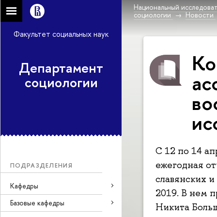
Национальный исследоват
социологии
Новости
Факультет социальных наук
Ко
Департамент
ас
социологии
во
ис
С 12 по 14 а
ежегодная о
ПОДРАЗДЕЛЕНИЯ
славянских и
Кафедры
2019. В нем 
Базовые кафедры
Никита Больш