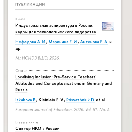
ПУБЛИКАЦИИ
Книга
Индустриальная аспирантура в России:
кадры для технологического лидерства
Нефедова А. И.
,
Маринина Е. И.
,
Антонова Е. А.
и
др.
М.: ИСИЭЗ ВШЭ, 2026.
Статья
Localising Inclusion: Pre-Service Teachers'
Attitudes and Conceptualisations in Germany and
Russia
Iskakova B.
, Kleinlein E. V.,
Prisyazhniuk D.
et al.
European Journal of Education. 2026. Vol. 61. No. 3.
Глава в книге
Сектор НКО в России