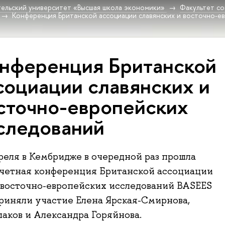
ельский университет «Высшая школа экономики»
Факультет со
Конференция Британской ассоциации славянских и восточно-е
нференция Британской
социации славянских и
сточно-европейских
следований
преля в Кембридже в очередной раз прошла
тчетная конференция Британской ассоциации
 восточно-европейских исследований BASEES
приняли участие Елена Ярская-Смирнова,
аков и Александра Горяйнова.