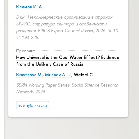
Климов И. А.
В кн.: Некоммерческие организации в странах
БРИКС: структура сектора и особенности
развития. BRICS Expert Council-Russia, 2026. Гл. 10.
С. 193-228.
Препринт
How Universal is the Cool Water Effect? Evidence
from the Unlikely Case of Russia
Kravtsova M.
,
Musaev A. U.
,
Welzel C.
SSRN Working Paper Series. Social Science Research
Network, 2026
Все публикации