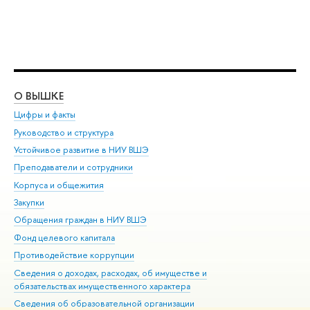
О ВЫШКЕ
ОБ
Цифры и факты
Ли
Руководство и структура
Дов
Устойчивое развитие в НИУ ВШЭ
Ол
Преподаватели и сотрудники
При
Корпуса и общежития
Вы
Закупки
При
Обращения граждан в НИУ ВШЭ
Ас
Фонд целевого капитала
До
Противодействие коррупции
Цен
Сведения о доходах, расходах, об имуществе и
Би
обязательствах имущественного характера
Об
Сведения об образовательной организации
Обр