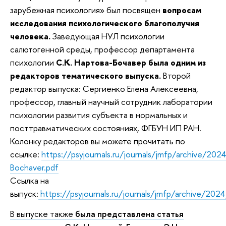
зарубежная психология» был посвящен
вопросам
исследования психологического благополучия
человека.
Заведующая НУЛ психологии
салютогенной среды, профессор департамента
психологии
С.К. Нартова-Бочавер была одним из
редакторов тематического выпуска.
Второй
редактор выпуска: Сергиенко Елена Алексеевна,
профессор, главный научный сотрудник лаборатории
психологии развития субъекта в нормальных и
посттравматических состояниях, ФГБУН ИП РАН.
Колонку редакторов вы можете прочитать по
ссылке:
https://psyjournals.ru/journals/jmfp/archive/
Bochaver.pdf
Ссылка на
выпуск:
https://psyjournals.ru/journals/jmfp/archive/202
В выпуске также
была представлена статья