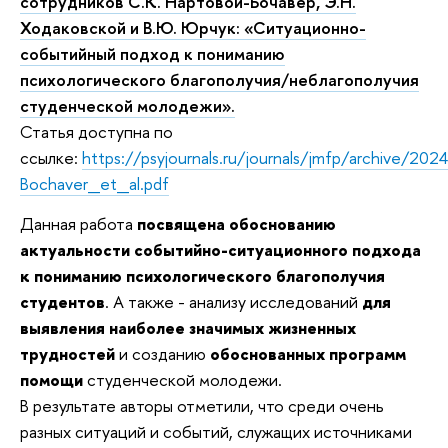
сотрудников С.К. Нартовой-Бочавер, Э.Н.
Ходаковской и В.Ю. Юрчук: «Ситуационно-
событийный подход к пониманию
психологического благополучия/неблагополучия
студенческой молодежи».
Статья доступна по
ссылке:
https://psyjournals.ru/journals/jmfp/archive/
Bochaver_et_al.pdf
Данная работа
посвящена обоснованию
актуальности событийно-ситуационного подхода
к пониманию психологического благополучия
студентов
. А также - анализу исследований
для
выявления наиболее значимых жизненных
трудностей
и созданию
обоснованных программ
помощи
студенческой молодежи.
В результате авторы отметили, что среди очень
разных ситуаций и событий, служащих источниками