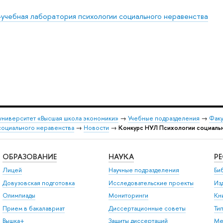
-учебная лаборатория психологии социального неравенства
университет «Высшая школа экономики»
→
Учебные подразделения
→
Факу
социального неравенства
→
Новости
→
Конкурс НУЛ Психологии социаль
ОБРАЗОВАНИЕ
НАУКА
Р
Лицей
Научные подразделения
Би
Довузовская подготовка
Исследовательские проекты
Из
Олимпиады
Мониторинги
Кн
Прием в бакалавриат
Диссертационные советы
Ти
ышка+
Защиты диссертаций
Ме