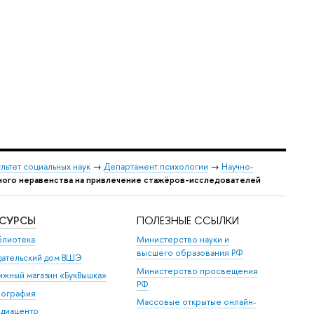
льтет социальных наук
→
Департамент психологии
→
Научно-
ного неравенства на привлечение стажёров-исследователей
ЕСУРСЫ
ПОЛЕЗНЫЕ ССЫЛКИ
блиотека
Министерство науки и
ысшего образования РФ
дательский дом ВШЭ
Министерство просвещения
ижный магазин «БукВышка»
РФ
пография
Массовые открытые онлайн-
диацентр