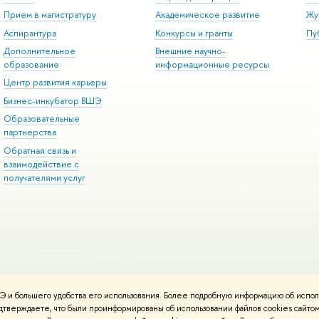
Прием в магистратуру
Академическое развитие
Жу
Аспирантура
Конкурсы и гранты
Пу
Дополнительное
нешние научно-
образование
информационные ресурсы
Центр развития карьеры
Бизнес-инкубатор ВШЭ
Образовательные
партнерства
Обратная связь и
заимодействие с
получателями услу
 и большего удобства его использования. Более подробную информацию об испол
онтакты
Условия использования материало
Политика конфиденциальност
подтверждаете, что были проинформированы об использовании файлов cookies сай
работаны
Школе дизайна НИУ ВШЭ