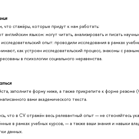
ания
, что стажёры, которые придут к нам работать:
ют английским языком: могут читать, анализировать и писать научны
 исследовательский опыт: проводили исследования в рамках учебн
имают, как устроен исследовательский процесс, знакомы с разны
ересованы в психологии социального неравенства.
аться
ста, заполните форму ниже, а также прикрепите к форме резюме 
написанного вами академического текста.
сь, что в CV отражён весь релевантный опыт — не стесняйтесь ука
нные в рамках учебных курсов, — а также ваши знания и навыки вл
ки данных.