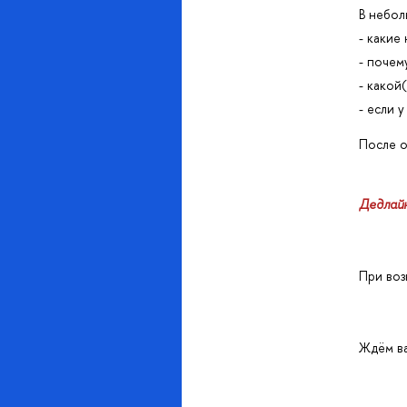
неболь
- какие
- почем
- какой
- если 
После о
Дедлайн
При воз
Ждём ва