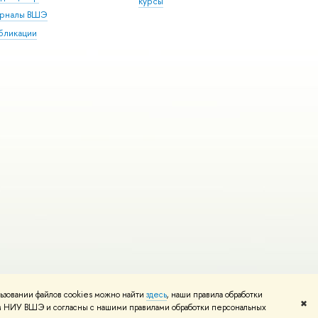
курсы
рналы ВШЭ
бликации
ьзовании файлов cookies можно найти
здесь
, наши правила обработки
и
Карта сайта
Редактору
✖
том НИУ ВШЭ и согласны с нашими правилами обработки персональных