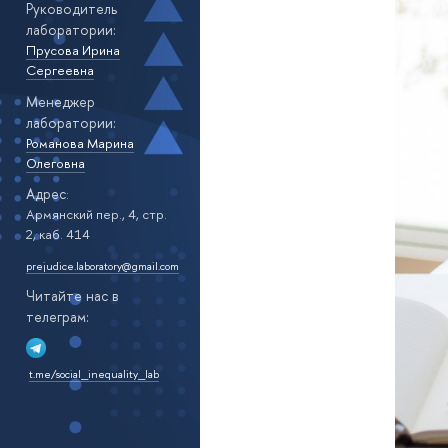
Руководитель
лаборатории:
Прусова Ирина
Сергеевна
Менеджер
лаборатории:
Романова Марина
Олеговна
Адрес
:
Армянский пер., 4, стр.
2, каб. 414
prejudice.laboratory@gmail.com
Читайте нас
телеграм:
t.me/social_inequality_lab