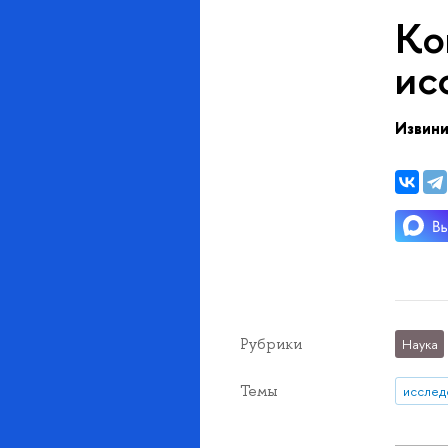
Ко
ис
Извини
Рубрики
Наука
Темы
исслед