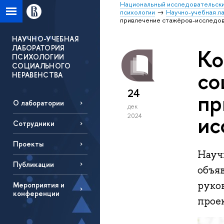
Национальный исследовательски
психологии
Научно-учебная л
привлечение стажёров-исследо
НАУЧНО-УЧЕБНАЯ
ЛАБОРАТОРИЯ
Ко
ПСИХОЛОГИИ
СОЦИАЛЬНОГО
со
НЕРАВЕНСТВА
24
пр
О лаборатории
дек
ис
2024
Сотрудники
Проекты
Науч
Публикации
объя
руко
Мероприятия и
конференции
прое