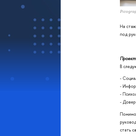
Picogra
На стаж
под рук
Проект
следую
- Социа
- Инфо
- Психо
- Довер
Помимо 
руковод
стать с