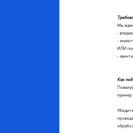
Требов
Мы ждём
- владе
- имеют
ИЛИ пон
- заинт
Как под
Пожалуй
пример 
Убедите
проведё
обработ