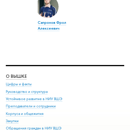
Сапронов Фрол
Алексеевич
О ВЫШКЕ
ОБ
Цифры и факты
Ли
Руководство и структура
Дов
Устойчивое развитие в НИУ ВШЭ
Ол
Преподаватели и сотрудники
При
Корпуса и общежития
Вы
Закупки
При
Обращения граждан в НИУ ВШЭ
Ас