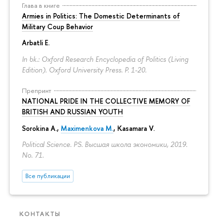
Глава в книге
Armies in Politics: The Domestic Determinants of
Military Coup Behavior
Arbatli E.
In bk.: Oxford Research Encyclopedia of Politics (Living
Edition). Oxford University Press.
P. 1-20.
Препринт
NATIONAL PRIDE IN THE COLLECTIVE MEMORY OF
BRITISH AND RUSSIAN YOUTH
Sorokina A.
,
Maximenkova M.
,
Kasamara V.
Political Science. PS. Высшая школа экономики, 2019.
No. 71.
Все публикации
КОНТАКТЫ