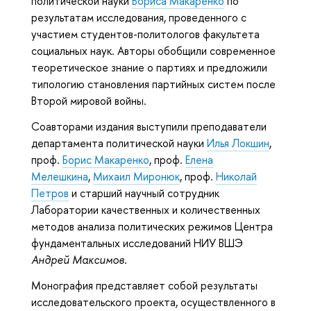
политической науки
Бориса Макаренко
по
результатам исследования,
проведенного с
участием студентов-политологов факультета
социальных наук
. Авторы обобщили современное
теоретическое знание о партиях и предложили
типологию становления партийных систем после
Второй мировой войны.
Соавторами издания выступили преподаватели
департамента политической науки
Илья Локшин
,
проф.
Борис Макаренко
, проф.
Елена
Мелешкина
,
Михаил Миронюк
, проф.
Николай
Петров
и старший научный сотрудник
Лаборатории качественных и количественных
методов анализа политических режимов Центра
фундаментальных исследований НИУ ВШЭ
Андрей Максимов
.
Монография представляет собой результаты
исследовательского проекта, осуществленного в