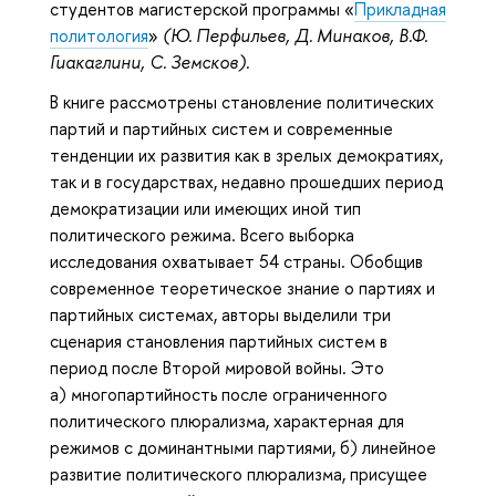
студентов магистерской программы «
Прикладная
политология
»
(Ю. Перфильев, Д. Минаков, В.Ф.
Гиакаглини, С. Земсков).
В книге рассмотрены становление политических
партий и партийных систем и современные
тенденции их развития как в зрелых демократиях,
так и в государствах, недавно прошедших период
демократизации или имеющих иной тип
политического режима. Всего выборка
исследования охватывает 54 страны. Обобщив
современное теоретическое знание о партиях и
партийных системах, авторы выделили три
сценария становления партийных систем в
период после Второй мировой войны. Это
а) многопартийность после ограниченного
политического плюрализма, характерная для
режимов с доминантными партиями, б) линейное
развитие политического плюрализма, присущее