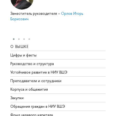
Заместитель руководителя
–
Орлов Игорь
Борисович
О ВЫШКЕ
ОБР
Цифры и факты
Лице
Руководство и структура
Довуз
Устойчивое развитие в НИУ ВШЭ
Олим
Преподаватели и сотрудники
Прием
Корпуса и общежития
Вышк
Закупки
Прием
Обращения граждан в НИУ ВШЭ
Аспир
Фонд целевого капитала
Допол