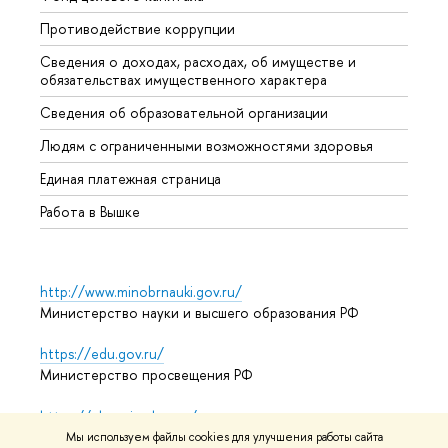
Противодействие коррупции
Центр
Сведения о доходах, расходах, об имуществе и
Бизне
обязательствах имущественного характера
Образ
Сведения об образовательной организации
Обрат
Людям с ограниченными возможностями здоровья
Единая платежная страница
Работа в Вышке
http://www.minobrnauki.gov.ru/
Министерство науки и высшего образования РФ
https://edu.gov.ru/
Министерство просвещения РФ
https://elearning.hse.ru/mooc
Массовые открытые онлайн-курсы
Мы используем файлы cookies для улучшения работы сайта