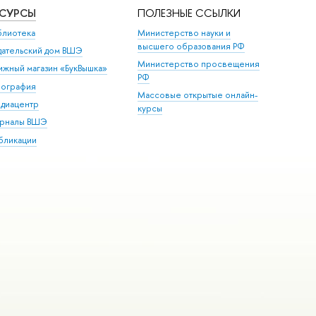
ЕСУРСЫ
ПОЛЕЗНЫЕ ССЫЛКИ
блиотека
Министерство науки и
высшего образования РФ
дательский дом ВШЭ
Министерство просвещения
ижный магазин «БукВышка»
РФ
пография
Массовые открытые онлайн-
диацентр
курсы
рналы ВШЭ
бликации