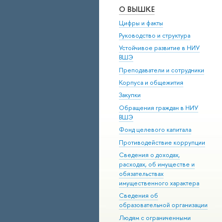
О ВЫШКЕ
Цифры и факты
Руководство и структура
Устойчивое развитие в НИУ
ВШЭ
Преподаватели и сотрудники
Корпуса и общежития
Закупки
Обращения граждан в НИУ
ВШЭ
Фонд целевого капитала
Противодействие коррупции
Сведения о доходах,
расходах, об имуществе и
обязательствах
имущественного характера
Сведения об
образовательной организации
Людям с ограниченными