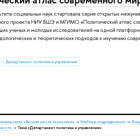
льтете социальных наук стартовала серия открытых межун
ного проекта НИУ ВШЭ и МГИМО «Политический атлас сов
щих ученых и молодых исследователей на одной платфор
одологических и теоретических подходов к изучению сов
Департамент политики и управления
университет «Высшая школа экономики»
→
Учебные подразделения
→
Факу
овости
→
Тема «Департамент политики и управления»