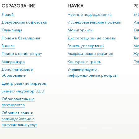
ОБРАЗОВАНИЕ
НАУКА
Р
Лицей
Научные подразделения
Би
Довузовская подготовка
Исследовательские проекты
Из
Олимпиады
Мониторинги
Кн
Прием в бакалавриат
Диссертационные советы
Ти
Вышка+
Защиты диссертаций
Ме
Прием в магистратуру
Академическое развитие
Жу
Аспирантура
Конкурсы и гранты
Пу
Дополнительное
Внешние научно-
образование
информационные ресурсы
Центр развития карьеры
Бизнес-инкубатор ВШЭ
Образовательные
партнерства
Обратная связь и
взаимодействие с
получателями услуг