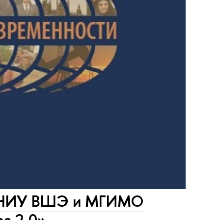
а НИУ ВШЭ и МГИМО
а 2.0»