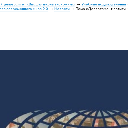
й университет «Высшая школа экономики»
Учебные подразделения
ас современного мира 2.0
Новости
Тема «Департамент политики