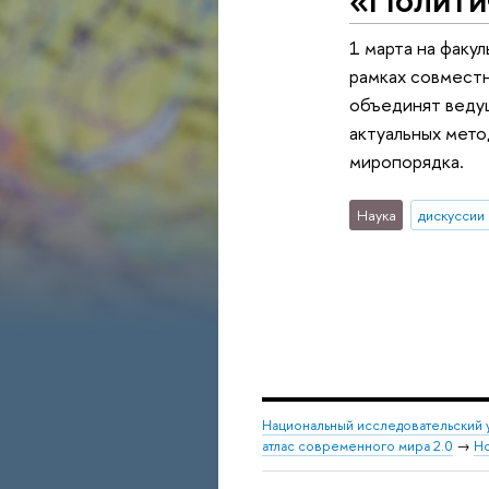
1 марта на факу
рамках совмест
объединят веду
актуальных мет
миропорядка.
Наука
дискуссии
Национальный исследовательский 
атлас современного мира 2.0
→
Н