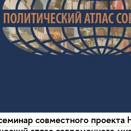
семинар совместного проект
еский атлас современного мир