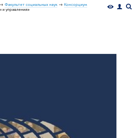
Факультет социальных наук
Консорциум
 и управления»