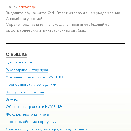
Нашли
опечатку
?
Выделите её, нажмите Ctrl+Enter и отправьте нам уведомление.
Спасибо за участие!
Сервис предназначен только для отправки сообщений об
орфографических и пунктуационных ошибках.
О ВЫШКЕ
ОБ
Цифры и факты
Ли
Руководство и структура
Дов
Устойчивое развитие в НИУ ВШЭ
Ол
Преподаватели и сотрудники
При
Корпуса и общежития
Вы
Закупки
При
Обращения граждан в НИУ ВШЭ
Ас
Фонд целевого капитала
До
Противодействие коррупции
Цен
Сведения о доходах, расходах, об имуществе и
Би