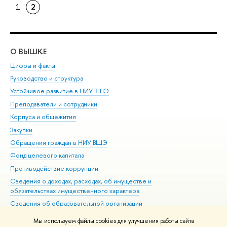
1
2
О ВЫШКЕ
ОБ
Цифры и факты
Ли
Руководство и структура
Дов
Устойчивое развитие в НИУ ВШЭ
Ол
Преподаватели и сотрудники
При
Корпуса и общежития
Вы
Закупки
При
Обращения граждан в НИУ ВШЭ
Ас
Фонд целевого капитала
До
Противодействие коррупции
Цен
Сведения о доходах, расходах, об имуществе и
Би
обязательствах имущественного характера
Об
Сведения об образовательной организации
Обр
Людям с ограниченными возможностями здоровья
Мы используем файлы cookies для улучшения работы сайта