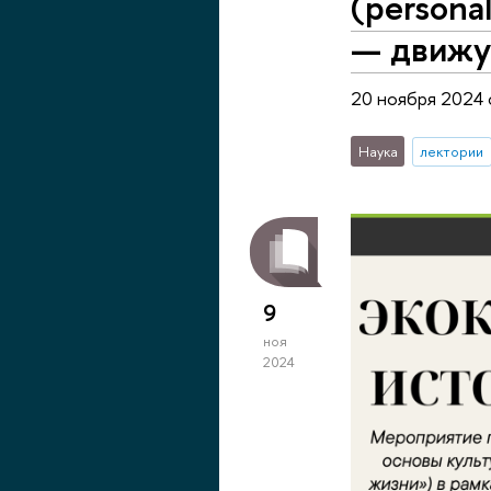
(persona
— движу
20 ноября 2024
Наука
лектории
9
ноя
2024