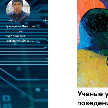
Григорьев Дмитрий
Сергеевич
Руководитель
dgrigoryev@hse.ru
Ученые 
поведен