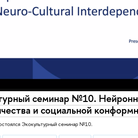
турный семинар №10. Нейрон
ичества и социальной конформ
состоялся Экокультурный семинар №10.