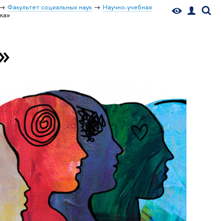
Факультет социальных наук
Научно-учебная
ка»
»