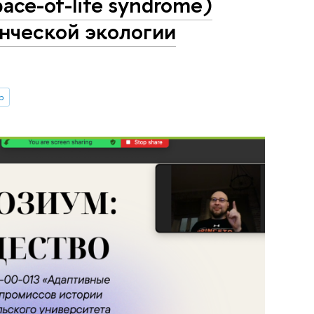
ace-of-life syndrome)
нческой экологии
р