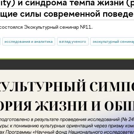
lity) и синдрома темпа жизни (p
щие силы современной поведе
 состоялся Экокультурный семинар №11.
исследования и аналитика
взгляд ученого
экокультурный семина