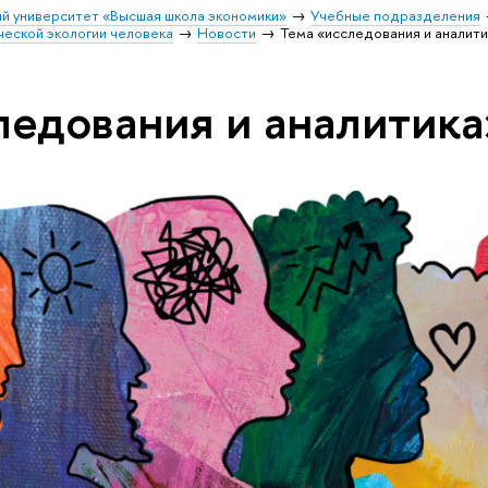
й университет «Высшая школа экономики»
Учебные подразделения
ческой экологии человека
Новости
Тема «исследования и аналити
ледования и аналитика