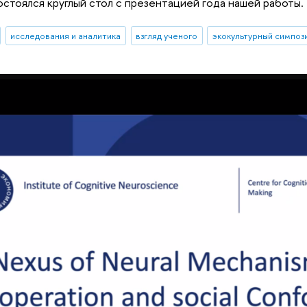
остоялся круглый стол с презентацией года нашей работы.
исследования и аналитика
взгляд ученого
экокультурный симпоз