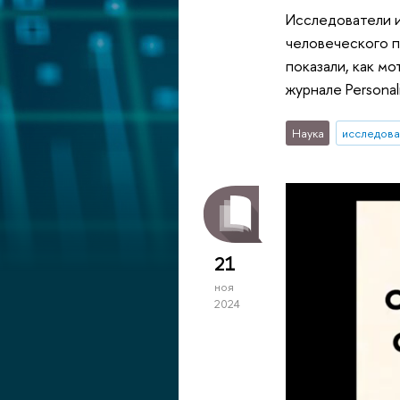
Исследователи 
человеческого п
показали, как м
журнале Personali
Наука
исследова
21
ноя
2024