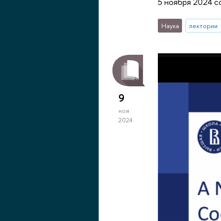
5 ноября 2024 с
Наука
лектории
9
ноя
2024