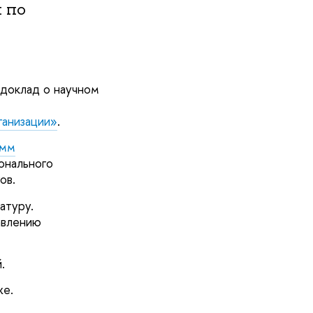
 по
 доклад о научном
ганизации»
.
амм
онального
ов.
атуру.
авлению
.
же.