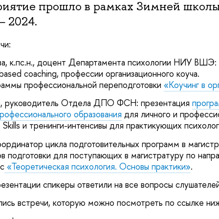
риятие прошло в рамках Зимней школы
 2024.
чи:
а, к.пс.н., доцент Департамента психологии НИУ ВШЭ:
based coaching, профессии организационного коуча.
раммы профессиональной переподготовки
«Коучинг в ор
а, руководитель Отдела ДПО ФСН: презентация
прогр
рофессионального образования
для личного и професси
t Skills и тренинги-интенсивы для практикующих психолог
оординатор цикла подготовительных программ в магистр
в подготовки для поступающих в магистратуру по напр
с
«Теоретическая психология. Основы практики»
.
езентации спикеры ответили на все вопросы слушателей
пись встречи, которую можно посмотреть по ссылке ни