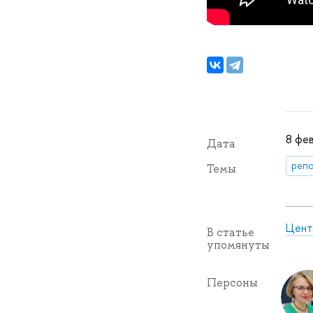
8 фев
Дата
репо
Темы
Цент
В статье
упомянуты
Персоны