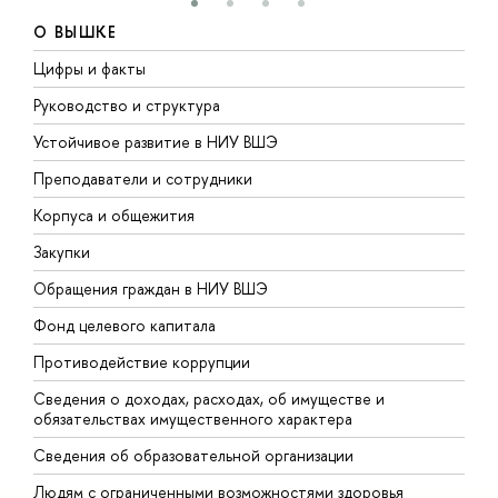
О ВЫШКЕ
Цифры и факты
Л
Руководство и структура
Д
Устойчивое развитие в НИУ ВШЭ
О
Преподаватели и сотрудники
П
Корпуса и общежития
В
Закупки
П
Обращения граждан в НИУ ВШЭ
А
Фонд целевого капитала
Д
Противодействие коррупции
Ц
Сведения о доходах, расходах, об имуществе и
Б
обязательствах имущественного характера
О
Сведения об образовательной организации
О
Людям с ограниченными возможностями здоровья