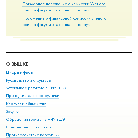
Примерное положение о комиссии Ученого
совета факультета социальных наук
Положение о финансовой комиссии ученого
совета факультета социальных наук
О ВЫШКЕ
ОБ
Цифры и факты
Ли
Руководство и структура
Дов
Устойчивое развитие в НИУ ВШЭ
Ол
Преподаватели и сотрудники
При
Корпуса и общежития
Вы
Закупки
При
Обращения граждан в НИУ ВШЭ
Ас
Фонд целевого капитала
До
Противодействие коррупции
Цен