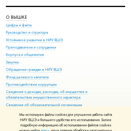
О ВЫШКЕ
ОБ
Цифры и факты
Ли
Руководство и структура
Дов
Устойчивое развитие в НИУ ВШЭ
Ол
Преподаватели и сотрудники
При
Корпуса и общежития
Вы
Закупки
При
Обращения граждан в НИУ ВШЭ
Ас
Фонд целевого капитала
До
Противодействие коррупции
Цен
Сведения о доходах, расходах, об имуществе и
Би
обязательствах имущественного характера
Об
Сведения об образовательной организации
Обр
Людям с ограниченными возможностями здоровья
Мы используем файлы cookies для улучшения работы сайта
Единая платежная страница
НИУ ВШЭ и большего удобства его использования. Более
подробную информацию об использовании файлов cookies
Работа в Вышке
можно найти
здесь
, наши правила обработки персональных