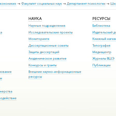
экономики»
→
Факультет социальных наук
→
Департамент психологии
→
Шко
НАУКА
РЕСУРСЫ
Научные подразделения
Библиотека
ка
Исследовательские проекты
Издательский 
Мониторинги
Книжный магаз
Диссертационные советы
Типография
Защиты диссертаций
Медиацентр
Академическое развитие
Журналы ВШЭ
Конкурсы и гранты
Публикации
зование
Внешние научно-информационные
ресурсы
ры
Э
нерства
модействие