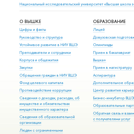
Национальный исследовательский университет «Высшая школа 
О ВЫШКЕ
ОБРАЗОВАНИЕ
Цифры и факты
Лицей
Руководство и структура
Довузовская подготов
Устойчивое развитие в НИУ ВШЭ
Олимпиады
Преподаватели и сотрудники
Прием в бакалавриат
Корпуса и общежития
Вышка+
Закупки
Прием в магистратуру
Обращения граждан в НИУ ВШЭ
Аспирантура
Фонд целевого капитала
Дополнительное обра
Противодействие коррупции
Центр развития карье
Сведения о доходах, расходах, об
Бизнес-инкубатор ВШ
имуществе и обязательствах
Образовательные парт
имущественного характера
Обратная связь и взаи
Сведения об образовательной
с получателями услуг
организации
Людям с ограниченными