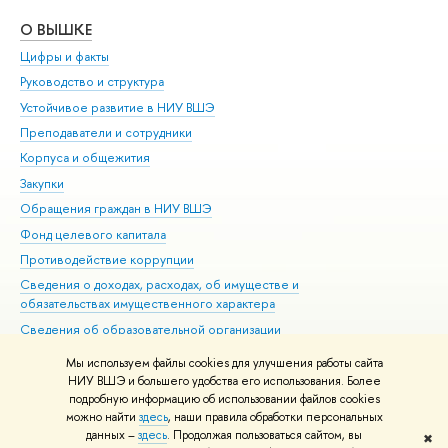
О ВЫШКЕ
ОБ
Цифры и факты
Ли
Руководство и структура
Дов
Устойчивое развитие в НИУ ВШЭ
Ол
Преподаватели и сотрудники
При
Корпуса и общежития
Вы
Закупки
При
Обращения граждан в НИУ ВШЭ
Ас
Фонд целевого капитала
До
Противодействие коррупции
Цен
Сведения о доходах, расходах, об имуществе и
Би
обязательствах имущественного характера
Об
Сведения об образовательной организации
Обр
Людям с ограниченными возможностями здоровья
Мы используем файлы cookies для улучшения работы сайта
Единая платежная страница
НИУ ВШЭ и большего удобства его использования. Более
подробную информацию об использовании файлов cookies
Работа в Вышке
можно найти
здесь
, наши правила обработки персональных
данных –
здесь
. Продолжая пользоваться сайтом, вы
✖