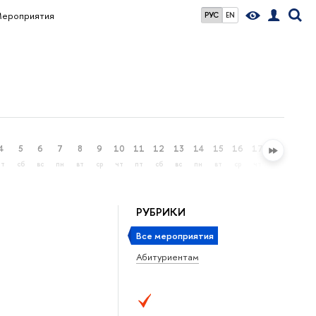
ероприятия
РУС
EN
4
5
6
7
8
9
10
11
12
13
14
15
16
17
18
19
пт
сб
вс
пн
вт
ср
чт
пт
сб
вс
пн
вт
ср
чт
пт
сб
РУБРИКИ
Все мероприятия
Абитуриентам