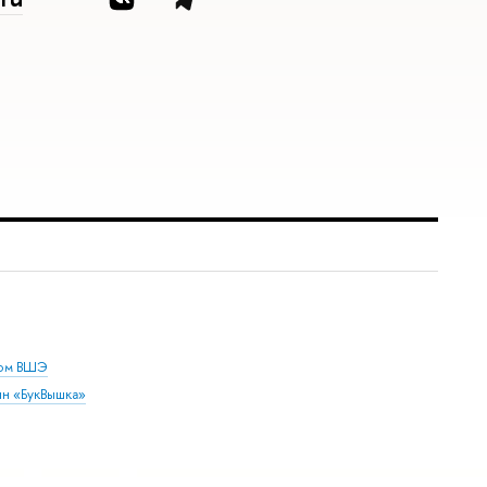
дом ВШЭ
ин «БукВышка»