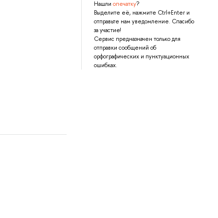
Нашли
опечатку
?
Выделите её, нажмите Ctrl+Enter и
отправьте нам уведомление. Спасибо
за участие!
Сервис предназначен только для
отправки сообщений об
орфографических и пунктуационных
ошибках.