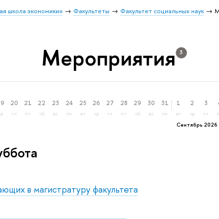
ая школа экономики»
Факультеты
Факультет социальных наук
М
Мероприятия
3
19
20
21
22
23
24
25
26
27
28
29
30
31
1
2
3
ср
чт
пт
сб
вс
пн
вт
ср
чт
пт
сб
вс
пн
вт
ср
чт
Сентябрь 2026
уббота
ающих в магистратуру факультета