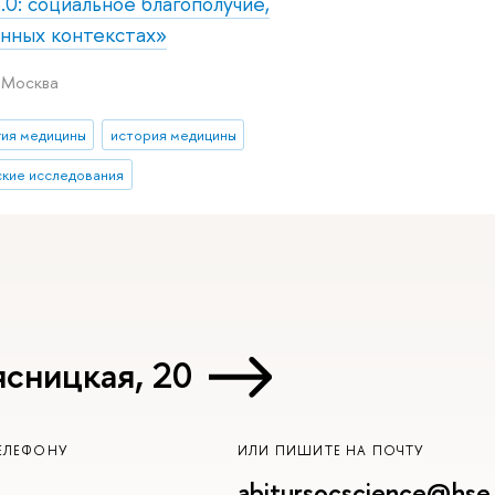
0: социальное благополучие,
нных контекстах»
, Москва
гия медицины
история медицины
кие исследования
ясницкая, 20
ЕЛЕФОНУ
ИЛИ ПИШИТЕ НА ПОЧТУ
abitursocscience@hse.