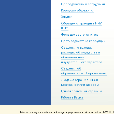
Преподаватели и сотрудники
Корпуса и общежития
Закупки
Обращения граждан в НИУ
ВШЭ
Фонд целевого капитала
Противодействие коррупции
Сведения о доходах,
расходах, об имуществе и
обязательствах
имущественного характера
Сведения об
образовательной организации
Людям с ограниченными
возможностями здоровья
Единая платежная страница
Работа в Вышке
Мы используем файлы cookies для улучшения работы сайта НИУ ВШЭ
© НИУ ВШЭ 1993–2026
Адреса и к