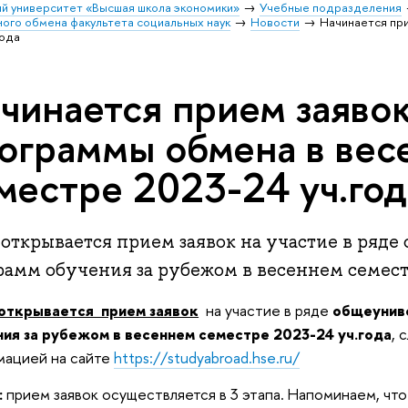
й университет «Высшая школа экономики»
Учебные подразделения
го обмена факультета социальных наук
Новости
Начинается при
года
чинается прием заявок
ограммы обмена в вес
местре 2023-24 уч.год
 открывается прием заявок на участие в ряд
амм обучения за рубежом в весеннем семестр
открывается прием заявок
на участие в ряде
общеунив
ия за рубежом в весеннем семестре 2023-24 уч.года
, 
мацией на сайте
https://studyabroad.hse.ru/
:
прием заявок осуществляется в 3 этапа. Напоминаем, чт