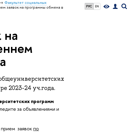
Факультет социальных
РУС
EN
ем заявок на программы обмена в
 на
еннем
а
е общеуниверситетских
е 2023-24 уч.года.
ерситетских программ
следите за объявлениями и
о прием заявок
по