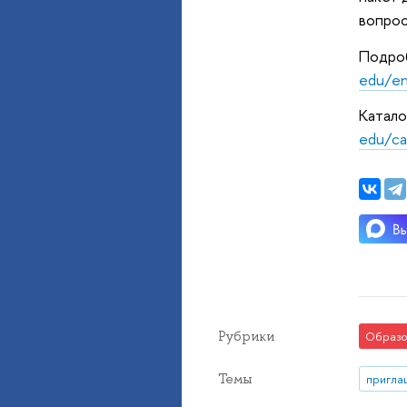
вопрос
Подроб
edu/en
Катало
edu/ca
Рубрики
Образо
Темы
пригла