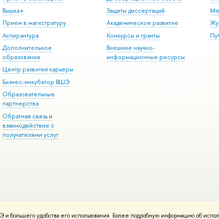
Вышка+
Защиты диссертаций
Ме
Прием в магистратуру
Академическое развитие
Жу
Аспирантура
Конкурсы и гранты
Пу
Дополнительное
Внешние научно-
образование
информационные ресурсы
Центр развития карьеры
Бизнес-инкубатор ВШЭ
Образовательные
партнерства
Обратная связь и
взаимодействие с
получателями услуг
 и большего удобства его использования. Более подробную информацию об испол
онтакты
Условия использования материалов
Политика конфиденциальност