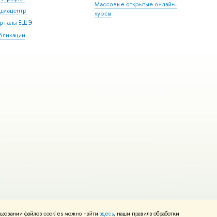
Массовые открытые онлайн-
диацентр
курсы
рналы ВШЭ
бликации
ьзовании файлов cookies можно найти
здесь
, наши правила обработки
и
Карта сайта
Редактору