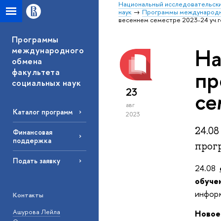
Национальный исследовательски
наук
Программы международно
весеннем семестре 2023-24 уч.
Программы
На
международного
обмена
пр
факультета
социальных наук
23
се
авг
Каталог программ
2023
24.08
Финансовая
поддержка
прогр
Подать заявку
24.08
обучен
инфор
Контакты
Ашурова Лейла
Новое