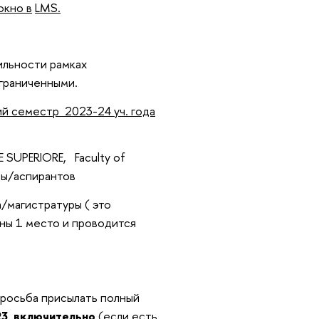
окно в
LMS.
льности рамках
граниченными.
ий семестр 2023-24 уч. года
UPERIORE, Faculty of
уры/аспирантов
/магистратуры ( это
ны 1 место и проводится
росьба присылать полный
23 включительно
(если есть