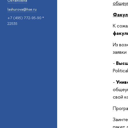
Октамовна
общеун
lashurova@hse.ru
Факул
+7 (495) 772-95-90 *
22535
К сожа
факул
Из воз
заявки
-
Высш
Politi
-
Унив
общеун
свой к
Програ
Заинте
пакет 