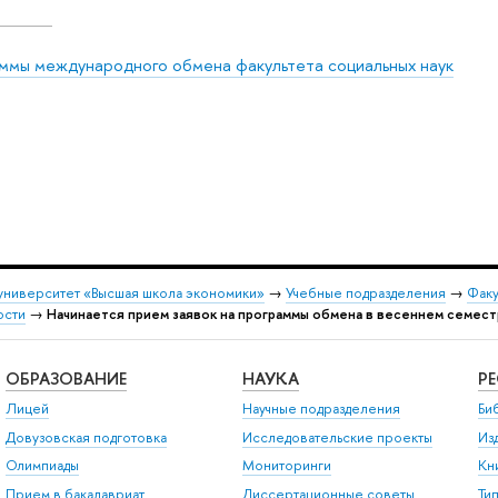
ммы международного обмена факультета социальных наук
университет «Высшая школа экономики»
→
Учебные подразделения
→
Факу
ости
→
Начинается прием заявок на программы обмена в весеннем семест
ОБРАЗОВАНИЕ
НАУКА
Р
Лицей
Научные подразделения
Би
Довузовская подготовка
Исследовательские проекты
Из
Олимпиады
Мониторинги
Кн
Прием в бакалавриат
Диссертационные советы
Ти