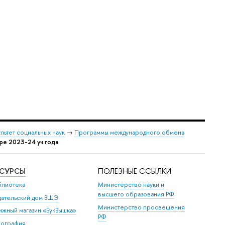
льтет социальных наук
→
Программы международного обмена
ре 2023-24 уч.года
ЕСУРСЫ
ПОЛЕЗНЫЕ ССЫЛКИ
блиотека
Министерство науки и
высшего образования РФ
дательский дом ВШЭ
Министерство просвещения
ижный магазин «БукВышка»
РФ
пография