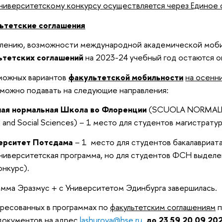
иверситетскому конкурсу осуществляется через Единое 
ьтетские соглашения
лению, возможности международной академической моби
ьтетских соглашений
на 2023-24 учебный год остаются о
можных вариантов
факультетской мобильности
на осенн
 можно подавать на следующие направления:
ая нормальная Школа во Флоренции
(SCUOLA NORMALE S
cal and Social Sciences) – 1 место для студентов магистрат
ерситет Потсдама
– 1 место для студентов бакалавриата
иверситетская программа, но для студентов ФСН выделе
онкурс).
мма Эразмус + с Университетом Эдинбурга завершилась.
ресованных в программах по
факультетским соглашениям
п
документов на
адрес
lashurova@hse.ru
до 23.59 20.09.20