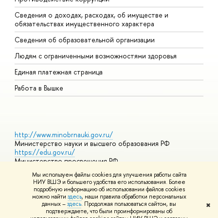
Сведения о доходах, расходах, об имуществе и
Б
обязательствах имущественного характера
О
Сведения об образовательной организации
О
Людям с ограниченными возможностями здоровья
Единая платежная страница
Работа в Вышке
http://www.minobrnauki.gov.ru/
Министерство науки и высшего образования РФ
https://edu.gov.ru/
Министерство просвещения РФ
https://elearning.hse.ru/mooc
Мы используем файлы cookies для улучшения работы сайта
Массовые открытые онлайн-курсы
НИУ ВШЭ и большего удобства его использования. Более
подробную информацию об использовании файлов cookies
можно найти
здесь
, наши правила обработки персональных
данных –
здесь
. Продолжая пользоваться сайтом, вы
✖
© НИУ ВШЭ 1993–2026
Адреса и контакты
Условия
подтверждаете, что были проинформированы об
использования материалов
Политика конфиденциальности
Карта