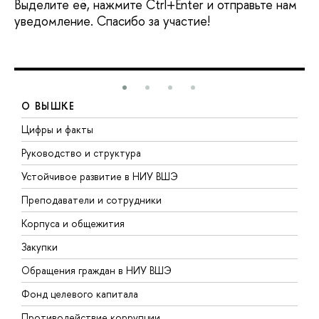
Выделите её, нажмите Ctrl+Enter и отправьте нам
уведомление. Спасибо за участие!
О ВЫШКЕ
Цифры и факты
Л
Руководство и структура
Д
Устойчивое развитие в НИУ ВШЭ
О
Преподаватели и сотрудники
П
Корпуса и общежития
В
Закупки
П
Обращения граждан в НИУ ВШЭ
А
Фонд целевого капитала
Д
Противодействие коррупции
Ц