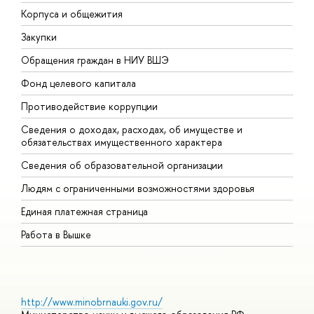
Корпуса и общежития
В
Закупки
П
Обращения граждан в НИУ ВШЭ
А
Фонд целевого капитала
Д
Противодействие коррупции
Ц
Сведения о доходах, расходах, об имуществе и
Б
обязательствах имущественного характера
О
Сведения об образовательной организации
О
Людям с ограниченными возможностями здоровья
Единая платежная страница
Работа в Вышке
http://www.minobrnauki.gov.ru/