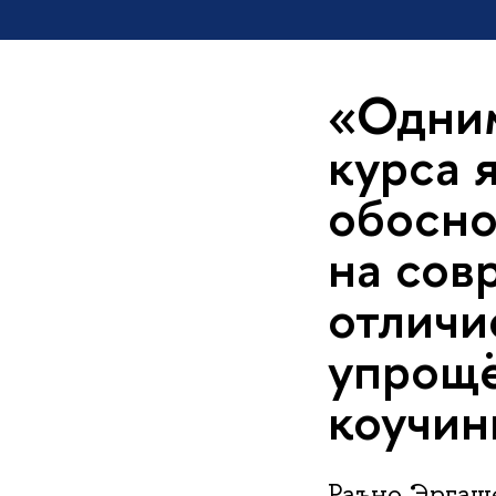
«Одним
курса 
обосно
на сов
отличи
упрощё
коучин
Раъно Эргаш