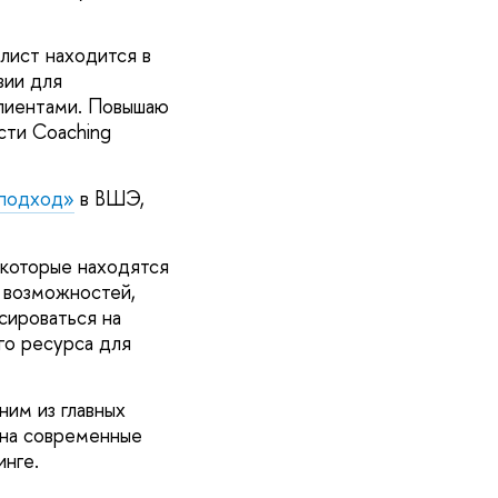
алист находится в
зии для
клиентами. Повышаю
сти Coaching
 подход»
в ВШЭ,
 которые находятся
х возможностей,
сироваться на
го ресурса для
им из главных
 на современные
инге.