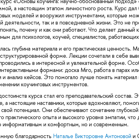
урс «Основы коучинга: научно-обоснованный подход» 
мой, а настоящим этапом личностного роста. Курс дал
овых моделей и вооружил инструментами, которые мож
й деятельности, так и в повседневной жизни. Это не пр
 понять, почему и как они работают. Что делает данный 
ным для психологов, коучей, специалистов, работающих
лась глубина материала и его практическая ценность. М
 структурированной форме. Лекции сочетали в себе выв
 проводились в интересной и увлекательной форме. Ос
нтерактивными формами: доска Miro, работа в парах или
и и анализ кейсов. Это помогало лучше понять материал
менении коучинговых инструментов.
 достоинств курса стал его преподавательский состав. 
ге, а настоящие наставники, которые вдохновляют, помо
 свой потенциал. Они обеспечивают сочетание глубокой
го практического опыта и высокого уровня эмпатии, что
о информативным и комфортным, но и современным.
ромную благодарность
Наталье Викторовне Антоновой
и 