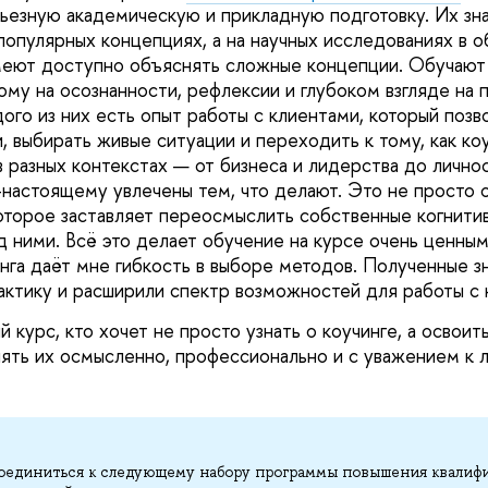
рьезную академическую и прикладную подготовку. Их зн
популярных концепциях, а на научных исследованиях в о
умеют доступно объяснять сложные концепции. Обучаю
ому на осознанности, рефлексии и глубоком взгляде на
дого из них есть опыт работы с клиентами, который поз
, выбирать живые ситуации и переходить к тому, как ко
 разных контекстах — от бизнеса и лидерства до лично
настоящему увлечены тем, что делают. Это не просто 
оторое заставляет переосмыслить собственные когнитив
ад ними. Всё это делает обучение на курсе очень ценны
инга даёт мне гибкость в выборе методов. Полученные з
ктику и расширили спектр возможностей для работы с 
курс, кто хочет не просто узнать о коучинге, а освоит
ять их осмысленно, профессионально и с уважением к л
оединиться к следующему набору программы повышения квалиф