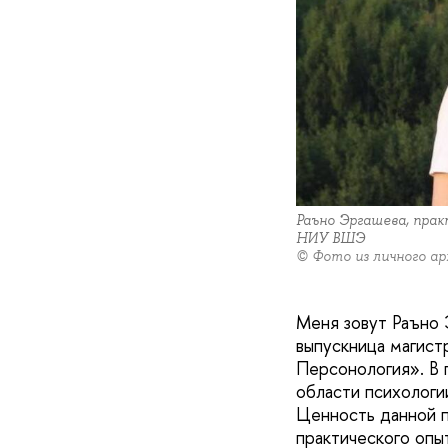
Раъно Эргашева, пра
НИУ ВШЭ
© Фото из личного ар
Меня зовут Раъно 
выпускница магист
Персонология». В 
области психологи
Ценность данной п
практического опы