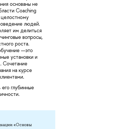
ания основаны не
бласти Coaching
т целостному
 поведение людей.
воляет им делиться
учинговые вопросы,
стного роста.
обучение —это
ные установки и
м. Сочетание
нания на курсе
клиентами.
ь его глубинные
ичности.
икации «Основы