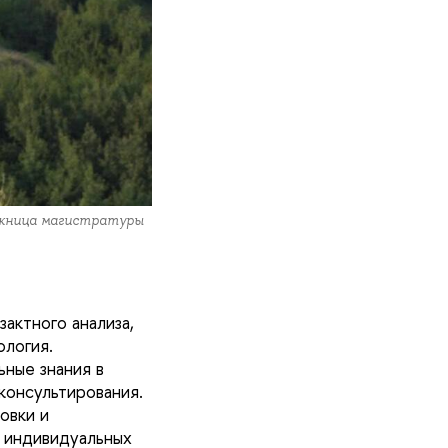
скница магистратуры
актного анализа,
логия.
ьные знания в
консультирования.
овки и
е индивидуальных