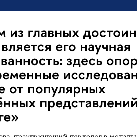
 из главных достоин
является его научная
ванность: здесь опор
ременные исследован
е от популярных
нных представлений
ге»
ева, практикующий психолог в модаль