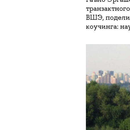
транзактног
ВШЭ, подели
коучинга: на