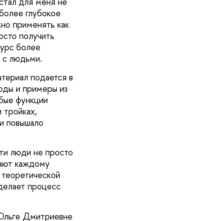
стал для меня не
 более глубокое
но применять как
осто получить
курс более
 с людьми.
атериал подается в
оды и примеры из
обые функции
 тройках,
 и повышало
Эти люди не просто
гают каждому
 теоретической
 делает процесс
Ольге Дмитриевне