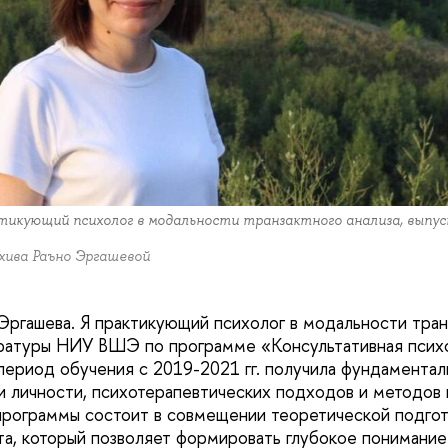
ктикующий психолог в модальности транзактного анализа, выпу
хива Раъно Эргашевой
Эргашева. Я практикующий психолог в модальности транз
ратуры НИУ ВШЭ по программе «Консультативная психо
период обучения с 2019-2021 гг. получила фундаментал
и личности, психотерапевтических подходов и методов 
рограммы состоит в совмещении теоретической подгот
та, который позволяет формировать глубокое понимани