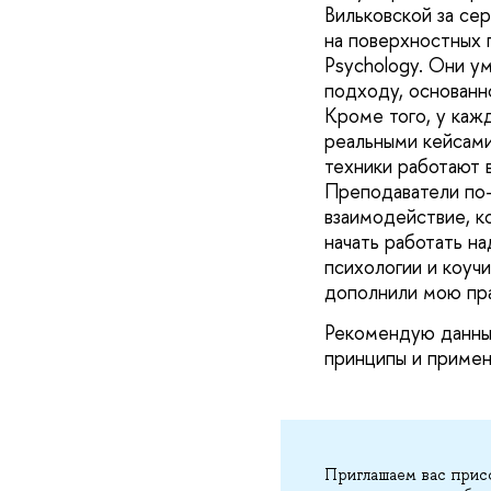
Вильковской за се
на поверхностных 
Psychology. Они 
подходу, основанн
Кроме того, у каж
реальными кейсами
техники работают в
Преподаватели по-
взаимодействие, к
начать работать н
психологии и коуч
дополнили мою пра
Рекомендую данный 
принципы и примен
Приглашаем вас прис