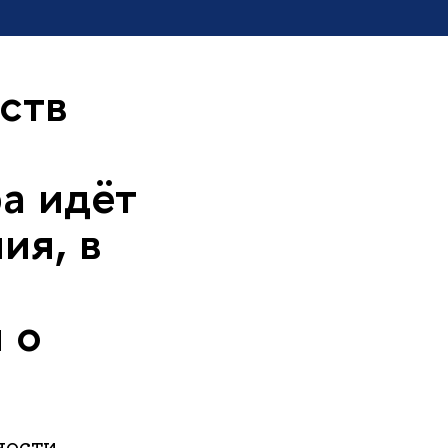
ств
а идёт
ия, в
 о
ности