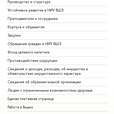
Руководство и структура
Д
Устойчивое развитие в НИУ ВШЭ
О
Преподаватели и сотрудники
П
Корпуса и общежития
В
Закупки
П
Обращения граждан в НИУ ВШЭ
А
Фонд целевого капитала
Д
Противодействие коррупции
Ц
Сведения о доходах, расходах, об имуществе и
Б
обязательствах имущественного характера
О
Сведения об образовательной организации
О
Людям с ограниченными возможностями здоровья
Единая платежная страница
Работа в Вышке