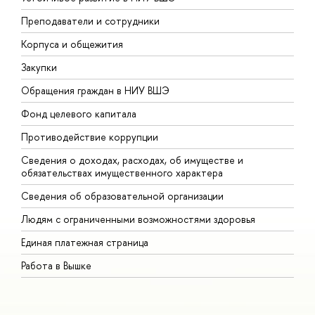
Преподаватели и сотрудники
П
Корпуса и общежития
В
Закупки
П
Обращения граждан в НИУ ВШЭ
А
Фонд целевого капитала
Д
Противодействие коррупции
Ц
Сведения о доходах, расходах, об имуществе и
Б
обязательствах имущественного характера
О
Сведения об образовательной организации
О
Людям с ограниченными возможностями здоровья
Единая платежная страница
Работа в Вышке