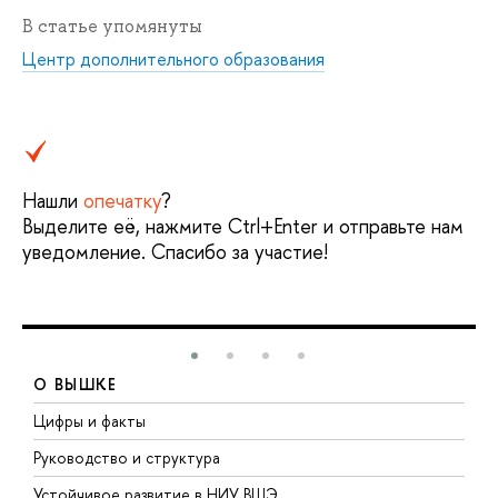
В статье упомянуты
Центр дополнительного образования
Нашли
опечатку
?
Выделите её, нажмите Ctrl+Enter и отправьте нам
уведомление. Спасибо за участие!
О ВЫШКЕ
Цифры и факты
Л
Руководство и структура
Д
Устойчивое развитие в НИУ ВШЭ
О