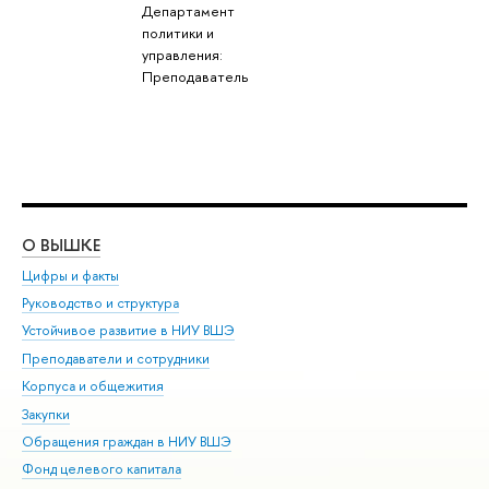
Департамент
политики и
управления:
Преподаватель
О ВЫШКЕ
ОБ
Цифры и факты
Ли
Руководство и структура
Дов
Устойчивое развитие в НИУ ВШЭ
Ол
Преподаватели и сотрудники
При
Корпуса и общежития
Вы
Закупки
При
Обращения граждан в НИУ ВШЭ
Ас
Фонд целевого капитала
До