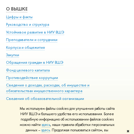
О ВЫШКЕ
ОБ
Цифры и факты
Ли
Руководство и структура
Дов
Устойчивое развитие в НИУ ВШЭ
Ол
Преподаватели и сотрудники
При
Корпуса и общежития
Вы
Закупки
При
Обращения граждан в НИУ ВШЭ
Ас
Фонд целевого капитала
До
Противодействие коррупции
Цен
Сведения о доходах, расходах, об имуществе и
Би
обязательствах имущественного характера
Об
Сведения об образовательной организации
Обр
Людям с ограниченными возможностями здоровья
Мы используем файлы cookies для улучшения работы сайта
Единая платежная страница
НИУ ВШЭ и большего удобства его использования. Более
подробную информацию об использовании файлов cookies
Работа в Вышке
можно найти
здесь
, наши правила обработки персональных
данных –
здесь
. Продолжая пользоваться сайтом, вы
✖