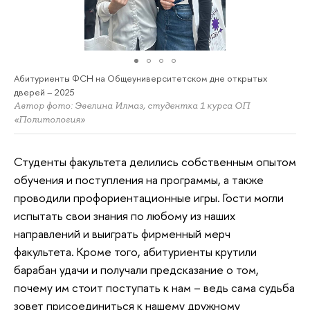
Абитуриенты ФСН на Общеуниверситетском дне открытых
дверей – 2025
Автор фото: Эвелина Илмаз, студентка 1 курса ОП
«Политология»
Студенты факультета делились собственным опытом
обучения и поступления на программы, а также
проводили профориентационные игры. Гости могли
испытать свои знания по любому из наших
направлений и выиграть фирменный мерч
факультета. Кроме того, абитуриенты крутили
барабан удачи и получали предсказание о том,
почему им стоит поступать к нам – ведь сама судьба
зовет присоединиться к нашему дружному