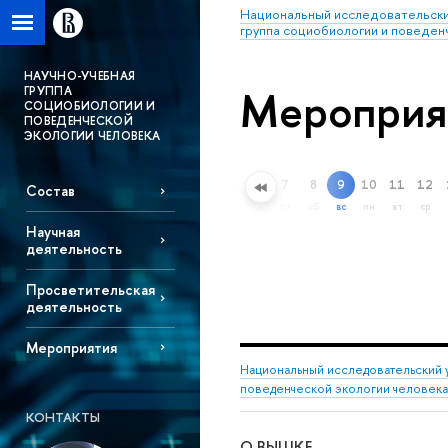
Национальный исследовательски
группа социобиологии и поведен
НАУЧНО-УЧЕБНАЯ
Мероприя
ГРУППА
СОЦИОБИОЛОГИИ И
ПОВЕДЕНЧЕСКОЙ
ЭКОЛОГИИ ЧЕЛОВЕКА
7
8
9
10
11
12
Состав
Расширенный поиск
пт
сб
вс
пн
вт
ср
Научная
деятельность
Просветительская
деятельность
Мероприятия
Национальный исследовательский 
поведенческой экологии человека
КОНТАКТЫ
О ВЫШКЕ