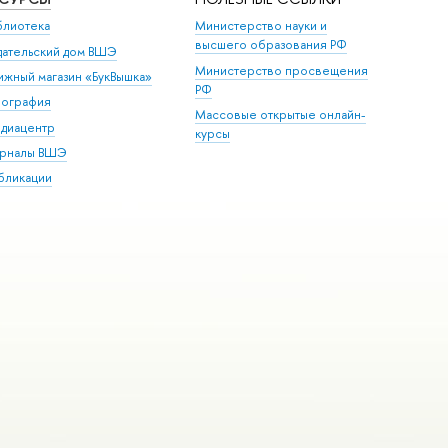
блиотека
Министерство науки и
высшего образования РФ
дательский дом ВШЭ
Министерство просвещения
ижный магазин «БукВышка»
РФ
пография
Массовые открытые онлайн-
диацентр
курсы
рналы ВШЭ
бликации