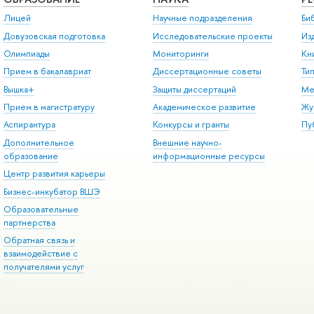
Лицей
Научные подразделения
Би
Довузовская подготовка
Исследовательские проекты
Из
Олимпиады
Мониторинги
Кн
Прием в бакалавриат
Диссертационные советы
Ти
Вышка+
Защиты диссертаций
Ме
Прием в магистратуру
Академическое развитие
Жу
Аспирантура
Конкурсы и гранты
Пу
Дополнительное
Внешние научно-
образование
информационные ресурсы
Центр развития карьеры
Бизнес-инкубатор ВШЭ
Образовательные
партнерства
Обратная связь и
взаимодействие с
получателями услуг