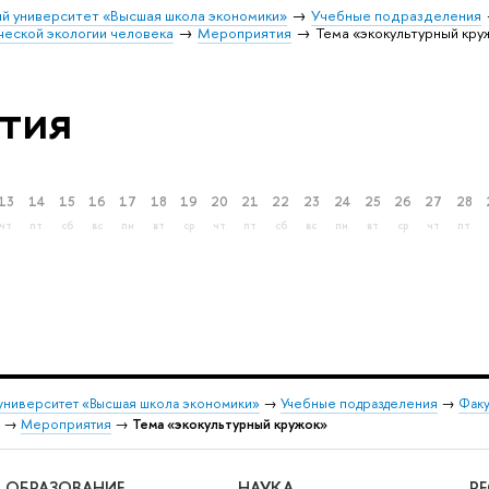
й университет «Высшая школа экономики»
Учебные подразделения
ческой экологии человека
Мероприятия
Тема «экокультурный кру
тия
13
14
15
16
17
18
19
20
21
22
23
24
25
26
27
28
чт
пт
сб
вс
пн
вт
ср
чт
пт
сб
вс
пн
вт
ср
чт
пт
университет «Высшая школа экономики»
→
Учебные подразделения
→
Факу
→
Мероприятия
→
Тема «экокультурный кружок»
ОБРАЗОВАНИЕ
НАУКА
Р