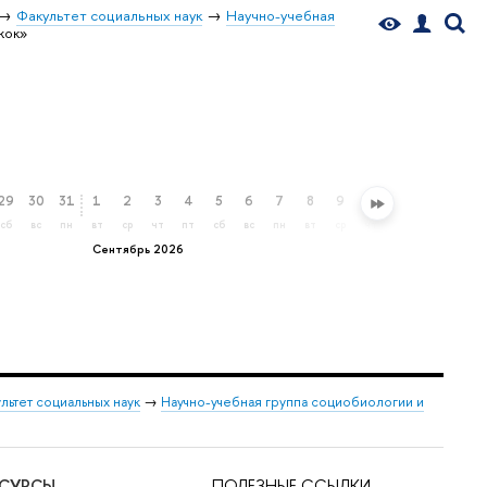
Факультет социальных наук
Научно-учебная
жок»
29
30
31
1
2
3
4
5
6
7
8
9
10
11
12
13
сб
вс
пн
вт
ср
чт
пт
сб
вс
пн
вт
ср
чт
пт
сб
вс
Сентябрь 2026
льтет социальных наук
→
Научно-учебная группа социобиологии и
ЕСУРСЫ
ПОЛЕЗНЫЕ ССЫЛКИ