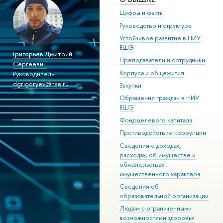
Цифры и факты
Руководство и структура
Устойчивое развитие в НИУ
ВШЭ
Григорьев Дмитрий
Преподаватели и сотрудники
Сергеевич
Корпуса и общежития
Руководитель
dgrigoryev@hse.ru
Закупки
Обращения граждан в НИУ
ВШЭ
Фонд целевого капитала
Противодействие коррупции
Сведения о доходах,
расходах, об имуществе и
обязательствах
имущественного характера
Сведения об
образовательной организации
Людям с ограниченными
возможностями здоровья