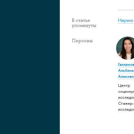
Научно
В статье
упомянуты
Персоны
Галлямо
Альбина
Аликовн
Центр
социоку
исследо
Стажер
исследо