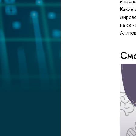
инцело
Какие 
мировоз
на сам
Алипо
Смо