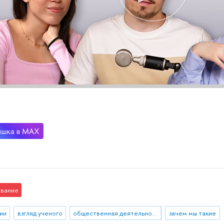
вание
ии
взгляд ученого
общественная деятельность
зачем мы такие