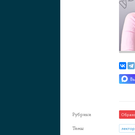
Рубрики
Образо
Темы
лектор