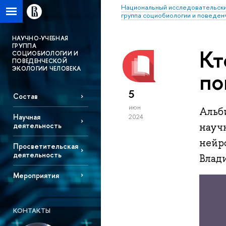
Национальный исследовательски
группа социобиологии и поведен
НАУЧНО-УЧЕБНАЯ
ГРУППА
Кт
СОЦИОБИОЛОГИИ И
ПОВЕДЕНЧЕСКОЙ
ЭКОЛОГИИ ЧЕЛОВЕКА
по
5
Состав
июн
Альб
Научная
2024
науч
деятельность
нейр
Просветительская
деятельность
Влад
Мероприятия
КОНТАКТЫ