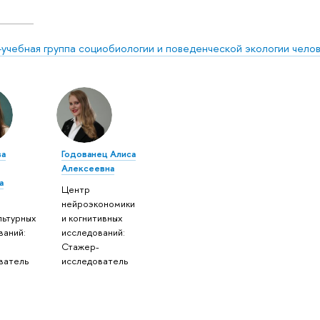
-учебная группа социобиологии и поведенческой экологии чело
ва
Годованец Алиса
Алексеевна
а
Центр
нейроэкономики
льтурных
и когнитивных
ваний:
исследований:
-
Стажер-
ватель
исследователь