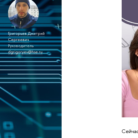
Григорьев Дмитрий
Сергеевич
Руководитель
dgrigoryev@hse.ru
Сейчас