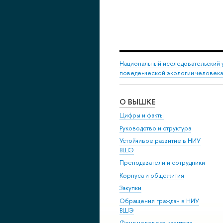
Национальный исследовательский 
поведенческой экологии человека
О ВЫШКЕ
Цифры и факты
Руководство и структура
Устойчивое развитие в НИУ
ВШЭ
Преподаватели и сотрудники
Корпуса и общежития
Закупки
Обращения граждан в НИУ
ВШЭ
Фонд целевого капитала