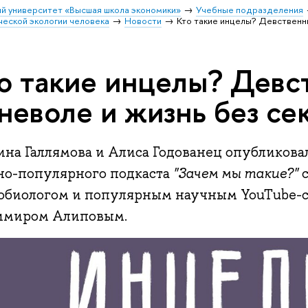
й университет «Высшая школа экономики»
Учебные подразделения
ческой экологии человека
Новости
Кто такие инцелы? Девственни
о такие инцелы? Девс
неволе и жизнь без се
ина Галлямова и Алиса Годованец опубликова
но-популярного подкаста
"Зачем мы такие?"
с
обиологом и популярным научным YouTube-
имиром Алиповым.