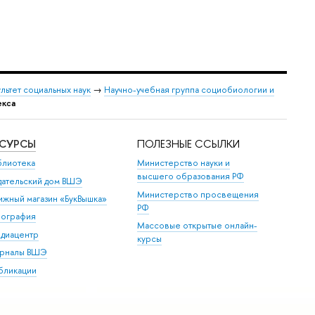
льтет социальных наук
→
Научно-учебная группа социобиологии и
екса
ЕСУРСЫ
ПОЛЕЗНЫЕ ССЫЛКИ
блиотека
Министерство науки и
высшего образования РФ
дательский дом ВШЭ
Министерство просвещения
ижный магазин «БукВышка»
РФ
пография
Массовые открытые онлайн-
диацентр
курсы
рналы ВШЭ
бликации