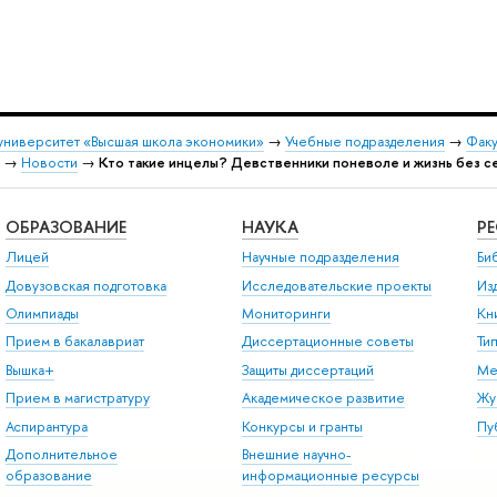
университет «Высшая школа экономики»
→
Учебные подразделения
→
Факу
→
Новости
→
Кто такие инцелы? Девственники поневоле и жизнь без с
ОБРАЗОВАНИЕ
НАУКА
Р
Лицей
Научные подразделения
Би
Довузовская подготовка
Исследовательские проекты
Из
Олимпиады
Мониторинги
Кн
Прием в бакалавриат
Диссертационные советы
Ти
Вышка+
Защиты диссертаций
Ме
Прием в магистратуру
Академическое развитие
Жу
Аспирантура
Конкурсы и гранты
Пу
Дополнительное
Внешние научно-
образование
информационные ресурсы