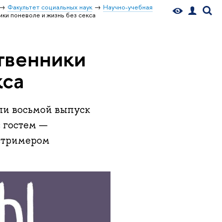
Факультет социальных наук
Научно-учебная
ки поневоле и жизнь без секса
твенники
кса
ли восьмой выпуск
 гостем —
стримером