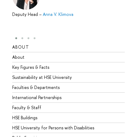
Deputy Head
–
Anna V. Klimova
ABOUT
STUD
About
Admis
Key Figures & Facts
Progr
Sustainability at HSE University
Under
Faculties & Departments
Gradu
International Partnerships
Excha
Faculty & Staff
Summe
HSE Buildings
Semes
HSE University for Persons with Disabilities
Busine