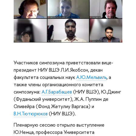
Участников симпозиума приветствовали вице-
президент НИУ ВШЭ Л.И.Якобсон, декан
факультета социальных наук
А.Ю.Мельвиль
, а
также члены организационного комитета
симпозиума:
А.Г.Барабашев
(НИУ ВШЭ), Ю.Джинг
(Фуданьский университет), Ж.А. Пуппим де
Оливейра (Фонд Жетулиу Варгаса) и
В.Н.Тютюрюков
(НИУ ВШЭ).
Пленарную сессию открыло выступление
Ю.Немца, профессора Университета