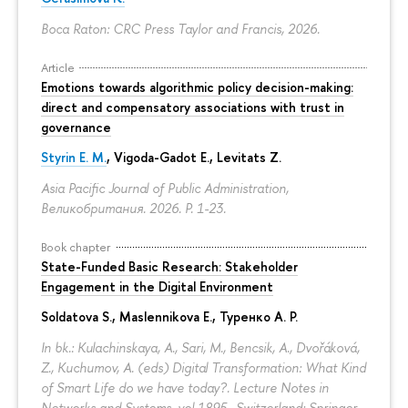
Boca Raton: CRC Press Taylor and Francis, 2026.
Article
Emotions towards algorithmic policy decision-making:
direct and compensatory associations with trust in
governance
Styrin E. M.
, Vigoda-Gadot E., Levitats Z.
Asia Pacific Journal of Public Administration,
Великобритания. 2026.
P. 1-23.
Book chapter
State-Funded Basic Research: Stakeholder
Engagement in the Digital Environment
Soldatova S., Maslennikova E.,
Туренко А. Р.
In bk.: Kulachinskaya, A., Sari, M., Bencsik, A., Dvořáková,
Z., Kuchumov, A. (eds) Digital Transformation: What Kind
of Smart Life do we have today?. Lecture Notes in
Networks and Systems, vol 1895.. Switzerland: Springer