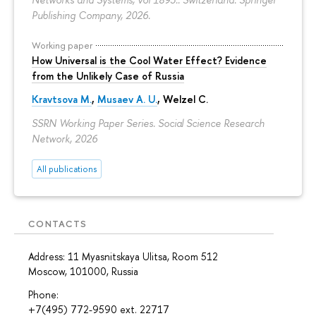
Publishing Company, 2026.
Working paper
How Universal is the Cool Water Effect? Evidence
from the Unlikely Case of Russia
Kravtsova M.
,
Musaev A. U.
,
Welzel C.
SSRN Working Paper Series. Social Science Research
Network, 2026
All publications
CONTACTS
Address: 11 Myasnitskaya Ulitsa, Room 512
Moscow, 101000, Russia
Phone:
+7(495) 772-9590 ext. 22717