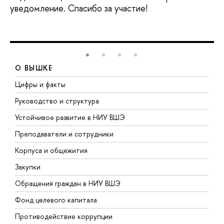
уведомление. Спасибо за участие!
О ВЫШКЕ
Цифры и факты
Л
Руководство и структура
Д
Устойчивое развитие в НИУ ВШЭ
О
Преподаватели и сотрудники
П
Корпуса и общежития
ы
Закупки
П
Обращения граждан в НИУ ВШЭ
А
Фонд целевого капитала
Д
Противодействие коррупции
Ц