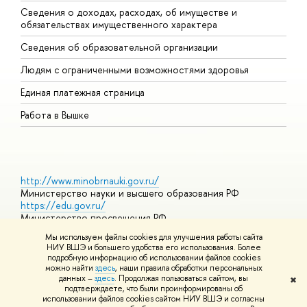
Сведения о доходах, расходах, об имуществе и
Б
обязательствах имущественного характера
О
Сведения об образовательной организации
О
Людям с ограниченными возможностями здоровья
Единая платежная страница
Работа в Вышке
http://www.minobrnauki.gov.ru/
Министерство науки и высшего образования РФ
https://edu.gov.ru/
Министерство просвещения РФ
https://elearning.hse.ru/mooc
Мы используем файлы cookies для улучшения работы сайта
Массовые открытые онлайн-курсы
НИУ ВШЭ и большего удобства его использования. Более
подробную информацию об использовании файлов cookies
можно найти
здесь
, наши правила обработки персональных
данных –
здесь
. Продолжая пользоваться сайтом, вы
✖
© НИУ ВШЭ 1993–2026
Адреса и контакты
Условия
подтверждаете, что были проинформированы о
использования материало
Политика конфиденциальности
Карта
использовании файлов cookies сайтом НИУ ВШЭ и согласны
сайта