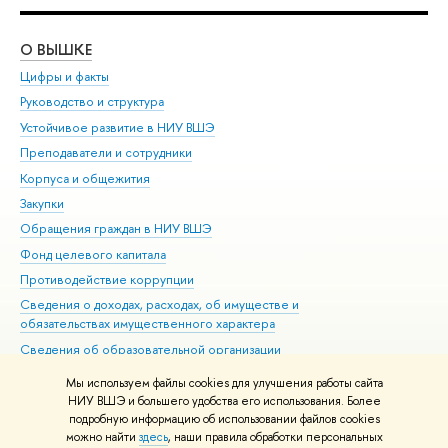
О ВЫШКЕ
ОБ
Цифры и факты
Ли
Руководство и структура
Дов
Устойчивое развитие в НИУ ВШЭ
Ол
Преподаватели и сотрудники
При
Корпуса и общежития
Вы
Закупки
При
Обращения граждан в НИУ ВШЭ
Ас
Фонд целевого капитала
До
Противодействие коррупции
Цен
Сведения о доходах, расходах, об имуществе и
Би
обязательствах имущественного характера
Об
Сведения об образовательной организации
Обр
Людям с ограниченными возможностями здоровья
Мы используем файлы cookies для улучшения работы сайта
Единая платежная страница
НИУ ВШЭ и большего удобства его использования. Более
подробную информацию об использовании файлов cookies
Работа в Вышке
можно найти
здесь
, наши правила обработки персональных