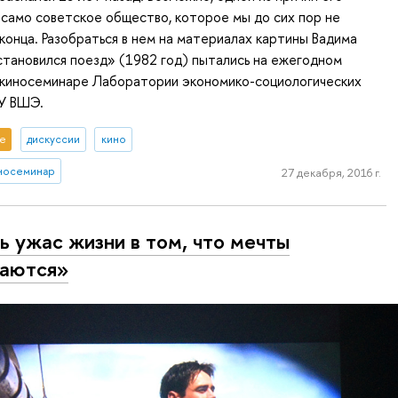
само советское общество, которое мы до сих пор не
 конца. Разобраться в нем на материалах картины Вадима
тановился поезд» (1982 год) пытались на ежегодном
киносеминаре Лаборатории экономико-социологических
У ВШЭ.
е
дискуссии
кино
носеминар
27 декабря, 2016 г.
ь ужас жизни в том, что мечты
аются»