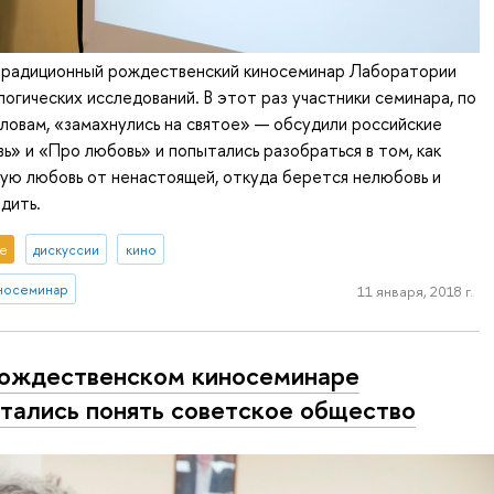
традиционный рождественский киносеминар Лаборатории
огических исследований. В этот раз участники семинара, по
ловам, «замахнулись на святое» — обсудили российские
» и «Про любовь» и попытались разобраться в том, как
ую любовь от ненастоящей, откуда берется нелюбовь и
дить.
е
дискуссии
кино
носеминар
11 января, 2018 г.
ождественском киносеминаре
тались понять советское общество