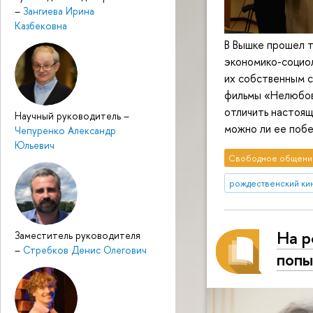
–
Зангиева Ирина
Казбековна
В Вышке прошел 
экономико-социол
их собственным с
фильмы «Нелюбовь
отличить настоящ
Научный руководитель
–
можно ли ее побе
Чепуренко Александр
Юльевич
Свободное общени
рождественский ки
На р
Заместитель руководителя
–
Стребков Денис Олегович
попы