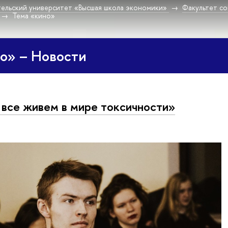
ельский университет «Высшая школа экономики»
Факультет со
Тема «кино»
о» – Новости
все живем в мире токсичности»