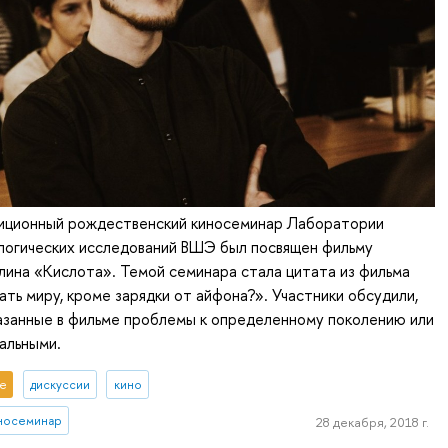
диционный рождественский киносеминар Лаборатории
логических исследований ВШЭ был посвящен фильму
лина «Кислота». Темой семинара стала цитата из фильма
ть миру, кроме зарядки от айфона?». Участники обсудили,
азанные в фильме проблемы к определенному поколению или
альными.
е
дискуссии
кино
носеминар
28 декабря, 2018 г.