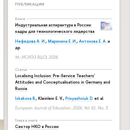
ПУБЛИКАЦИИ
Книга
Индустриальная аспирантура в России:
кадры для технологического лидерства
Нефедова А. И.
,
Маринина Е. И.
,
Антонова Е. А.
и
др.
М.: ИСИЭЗ ВШЭ, 2026.
Статья
Localising Inclusion: Pre-Service Teachers'
Attitudes and Conceptualisations in Germany and
Russia
Iskakova B.
, Kleinlein E. V.,
Prisyazhniuk D.
et al.
European Journal of Education. 2026. Vol. 61. No. 3.
Глава в книге
Сектор НКО в России