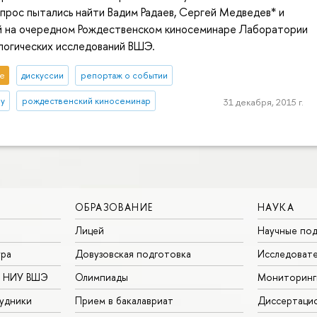
прос пытались найти Вадим Радаев, Сергей Медведев* и
й на очередном Рождественском киносеминаре Лаборатории
логических исследований ВШЭ.
е
дискуссии
репортаж о событии
оу
рождественский киносеминар
31 декабря, 2015 г.
ОБРАЗОВАНИЕ
НАУКА
Лицей
Научные под
ура
Довузовская подготовка
Исследовате
в НИУ ВШЭ
Олимпиады
Мониторинг
удники
Прием в бакалавриат
Диссертаци