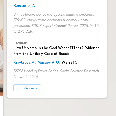
Климов И. А.
В кн.: Некоммерческие организации в странах
БРИКС: структура сектора и особенности
развития. BRICS Expert Council-Russia, 2026. Гл. 10.
С. 193-228.
Препринт
How Universal is the Cool Water Effect? Evidence
from the Unlikely Case of Russia
Kravtsova M.
,
Musaev A. U.
,
Welzel C.
SSRN Working Paper Series. Social Science Research
Network, 2026
Все публикации