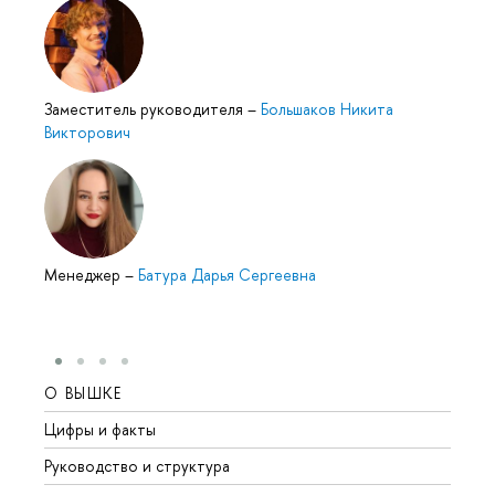
Заместитель руководителя
–
Большаков Никита
Викторович
Менеджер
–
Батура Дарья Сергеевна
О ВЫШКЕ
ОБР
Цифры и факты
Лице
Руководство и структура
Довуз