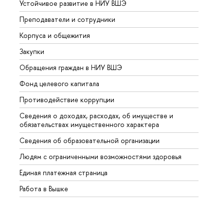
Устойчивое развитие в НИУ ВШЭ
Олим
Преподаватели и сотрудники
Прием
Корпуса и общежития
Вышк
Закупки
Прием
Обращения граждан в НИУ ВШЭ
Аспир
Фонд целевого капитала
Допол
Противодействие коррупции
Центр
Сведения о доходах, расходах, об имуществе и
Бизне
обязательствах имущественного характера
Образ
Сведения об образовательной организации
Обрат
Людям с ограниченными возможностями здоровья
Единая платежная страница
Работа в Вышке