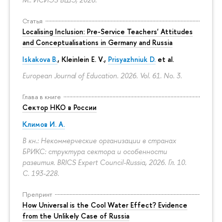
Статья
Localising Inclusion: Pre-Service Teachers' Attitudes
and Conceptualisations in Germany and Russia
Iskakova B.
, Kleinlein E. V.,
Prisyazhniuk D.
et al.
European Journal of Education. 2026. Vol. 61. No. 3.
Глава в книге
Сектор НКО в России
Климов И. А.
В кн.: Некоммерческие организации в странах
БРИКС: структура сектора и особенности
развития. BRICS Expert Council-Russia, 2026. Гл. 10.
С. 193-228.
Препринт
How Universal is the Cool Water Effect? Evidence
from the Unlikely Case of Russia