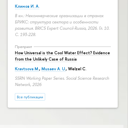
Климов И. А.
В кн.: Некоммерческие организации в странах
БРИКС: структура сектора и особенности
развития. BRICS Expert Council-Russia, 2026. Гл. 10.
С. 193-228.
Препринт
How Universal is the Cool Water Effect? Evidence
from the Unlikely Case of Russia
Kravtsova M.
,
Musaev A. U.
,
Welzel C.
SSRN Working Paper Series. Social Science Research
Network, 2026
Все публикации