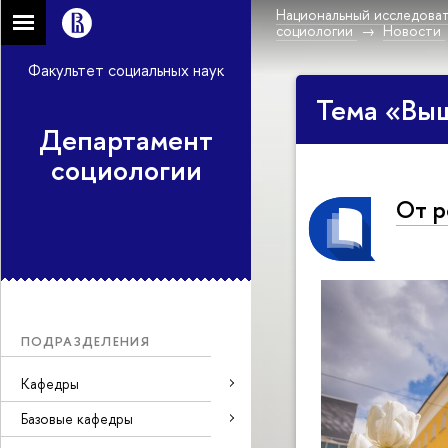
Национальный исследоват
социологии
Новости
Факультет социальных наук
Тема «Выш
Департамент
социологии
От р
ПОДРАЗДЕЛЕНИЯ
Кафедры
Базовые кафедры