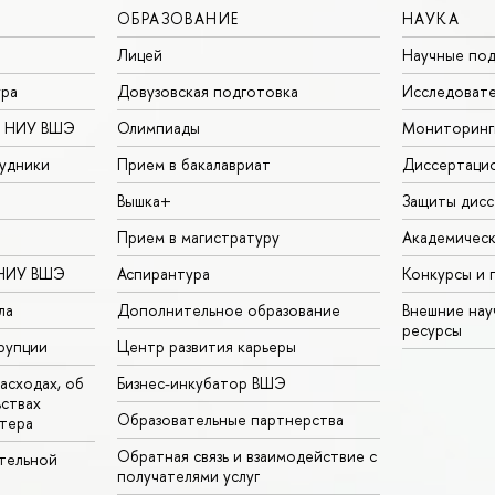
ОБРАЗОВАНИЕ
НАУКА
Лицей
Научные под
ура
Довузовская подготовка
Исследовате
в НИУ ВШЭ
Олимпиады
Мониторинг
удники
Прием в бакалавриат
Диссертаци
Вышка+
Защиты дисс
Прием в магистратуру
Академическ
 НИУ ВШЭ
Аспирантура
Конкурсы и 
ла
Дополнительное образование
Внешние на
ресурсы
рупции
Центр развития карьеры
асходах, об
Бизнес-инкубатор ВШЭ
ьствах
Образовательные партнерства
тера
Обратная связь и взаимодействие с
тельной
получателями услуг