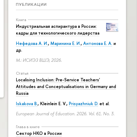
ПУБЛИКАЦИИ
Книга
Индустриальная аспирантура в России:
кадры для технологического лидерства
Нефедова А. И.
,
Маринина Е. И.
,
Антонова Е. А.
и
др.
М.: ИСИЭЗ ВШЭ, 2026.
Статья
Localising Inclusion: Pre-Service Teachers'
Attitudes and Conceptualisations in Germany and
Russia
Iskakova B.
, Kleinlein E. V.,
Prisyazhniuk D.
et al.
European Journal of Education. 2026. Vol. 61. No. 3.
Глава в книге
Сектор НКО в России