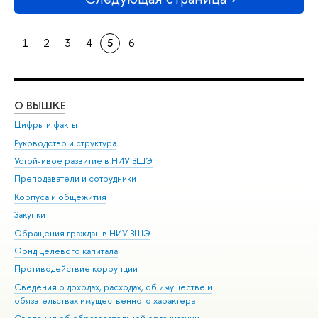
1
2
3
4
5
6
О ВЫШКЕ
ОБ
Цифры и факты
Ли
Руководство и структура
Дов
Устойчивое развитие в НИУ ВШЭ
Ол
Преподаватели и сотрудники
При
Корпуса и общежития
Вы
Закупки
При
Обращения граждан в НИУ ВШЭ
Ас
Фонд целевого капитала
До
Противодействие коррупции
Цен
Сведения о доходах, расходах, об имуществе и
Би
обязательствах имущественного характера
Об