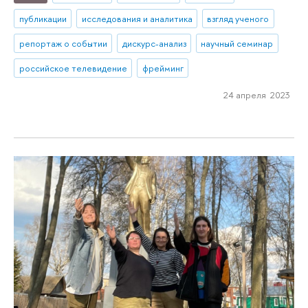
публикации
исследования и аналитика
взгляд ученого
репортаж о событии
дискурс-анализ
научный семинар
российское телевидение
фрейминг
24 апреля 2023