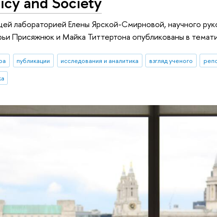
licy and Society
ей лабораторией Елены Ярской-Смирновой, научного руко
ьи Присяжнюк и Майка Титтертона опубликованы в тематиче
ра
публикации
исследования и аналитика
взгляд ученого
реп
ка