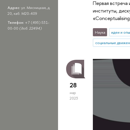
Первая встреча 
Адрес:
ул. Мясницкая, д.
институты, диск
20, каб. M20-409
«Conceptualising
Телефон:
+7 (495) 531-
00-00
(доб. 22494)
Наука
идеи и оп
социальные движен
28
мар
2023