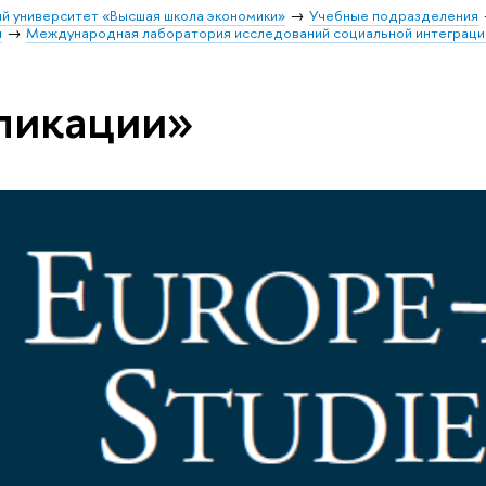
й университет «Высшая школа экономики»
Учебные подразделения
и
Международная лаборатория исследований социальной интеграци
ликации»