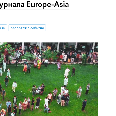
урнала Europe-Asia
ные
репортаж о событии