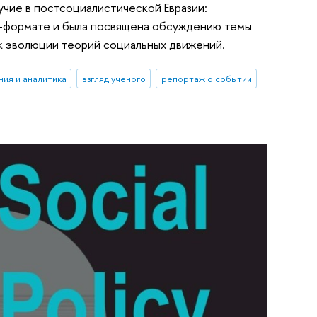
учие в постсоциалистической Евразии:
йн-формате и была посвящена обсуждению темы
в к эволюции теорий социальных движений.
ия и аналитика
взгляд ученого
репортаж о событии