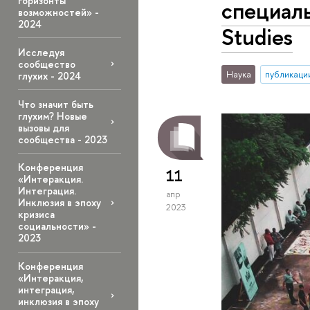
горизонты
специаль
возможностей» -
2024
Studies
Исследуя
сообщество
Наука
публикаци
глухих - 2024
Что значит быть
глухим? Новые
вызовы для
сообщества - 2023
Конференция
11
«Интеракция.
Интеграция.
апр
Инклюзия в эпоху
2023
кризиса
социальности» -
2023
Конференция
«Интеракция,
интеграция,
инклюзия в эпоху