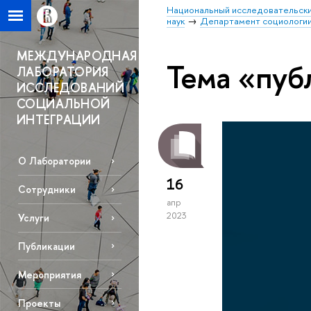
Национальный исследовательски
наук
Департамент социологи
МЕЖДУНАРОДНАЯ
Тема «пуб
ЛАБОРАТОРИЯ
ИССЛЕДОВАНИЙ
СОЦИАЛЬНОЙ
ИНТЕГРАЦИИ
О Лаборатории
16
Сотрудники
апр
2023
Услуги
Публикации
Мероприятия
Проекты