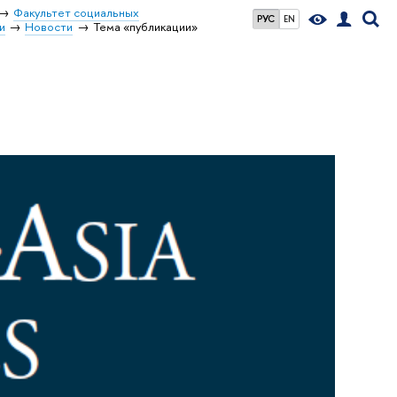
Факультет социальных
РУС
EN
и
Новости
Тема «публикации»