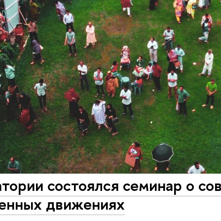
атории состоялся семинар о с
енных движениях