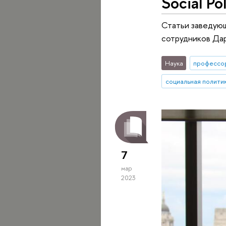
Social Po
Статьи заведующ
сотрудников Дар
Наука
профессо
социальная полити
7
мар
2023