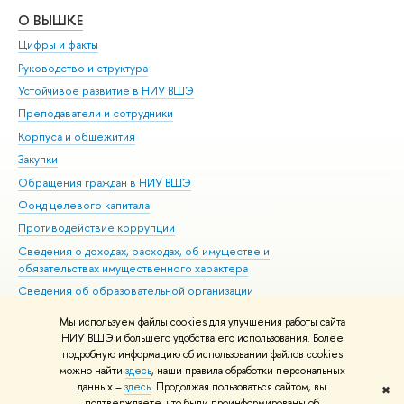
О ВЫШКЕ
ОБ
Цифры и факты
Ли
Руководство и структура
Дов
Устойчивое развитие в НИУ ВШЭ
Ол
Преподаватели и сотрудники
При
Корпуса и общежития
Вы
Закупки
При
Обращения граждан в НИУ ВШЭ
Ас
Фонд целевого капитала
До
Противодействие коррупции
Цен
Сведения о доходах, расходах, об имуществе и
Би
обязательствах имущественного характера
Об
Сведения об образовательной организации
Обр
Людям с ограниченными возможностями здоровья
Мы используем файлы cookies для улучшения работы сайта
Единая платежная страница
НИУ ВШЭ и большего удобства его использования. Более
подробную информацию об использовании файлов cookies
Работа в Вышке
можно найти
здесь
, наши правила обработки персональных
данных –
здесь
. Продолжая пользоваться сайтом, вы
✖
Редактору
подтверждаете, что были проинформированы об