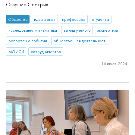
Старшие Сестры».
Общество
идеи и опыт
профессора
студенты
исследования и аналитика
взгляд ученого
экспертиза
репортаж о событии
общественная деятельность
МЛ ИСИ
сотрудничество
14 июля 2024