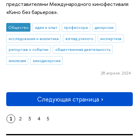
представителями Международного кинофестиваля
«Кино без барьеров».
Общество
идеи и опыт
профессора
дискуссии
исследования и аналитика
взгляд ученого
экспертиза
репортаж о событии
общественная деятельность
инклюзия
кинодискуссия
28 апреля 2024
Следующая страница
1
2
3
4
5